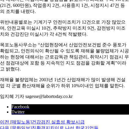
(21건, 600만원), 작업중지 2건, 사용중지 1건, 시정지시 47건 등
의 조치를 내렸다.
위반내용별로는 기계기구 안전미조치가 12건으로 가장 많았으
며, 안전교육 미실시 10건, 추락방지 미조치 9건, 감전방지 미조
치와 건강진단 미실시가 각 4건씩 적발됐다.
목포노동사무소는 “산업현장에서 산업안전보건법 준수 풍토가
확립되고, 안전의식이 확산될 수 있도록 재해율 불량업체가 시공
하는 현장에 대해서는 근로감독관 책임관리, 취약시기 점검시 우
선 점검대상에 포함 등 지속적인 지도 점검을 강화할 계획”이라
고 밝혔다.
재해율 불량업체는 2003년 1년간 산업재해가 많이 발생해 건설
업 각 군별 환산재해율 순위가 하위 10%이내인 업체를 말한다.
임지혜 기자 sagesse@labortoday.co.kr
Facebook
Twitter
이전
[매일노동]건강검진 실효성 확보시급
다음
[문화일보]친환경지킴이로 나선 한국기업들