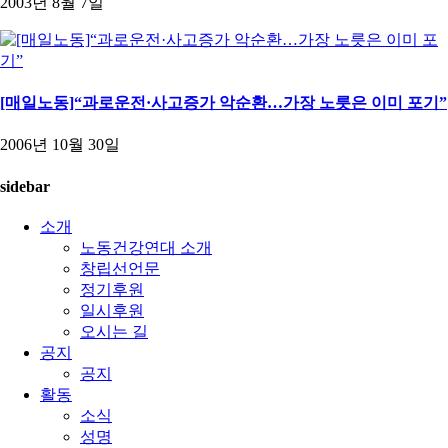
2003년 8월 7일
[매일노동]“과로운전·사고증가 악순환…가장 노릇은 이미 포기”
2006년 10월 30일
sidebar
소개
노동건강연대 소개
창립선언문
정기후원
일시후원
오시는 길
공지
공지
활동
소식
성명