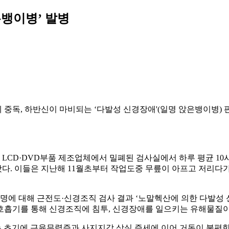
은뱅이병’ 발병
에 중독, 하반신이 마비되는 ‘다발성 신경장애'(일명 앉은뱅이병
한 한 LCD·DVD부품 제조업체에서 밀폐된 검사실에서 하루 평균 
다. 이들은 지난해 11월초부터 작업도중 무릎이 아프고 저리다가
명에 대해 근전도·신경조직 검사 결과 ‘노말헥산에 의한 다발성
 호흡기를 통해 신경조직에 침투, 신경장애를 일으키는 유해물질이
 초기에 근육무력증과 사지지각 상실 증세에 이어 거동이 불편한