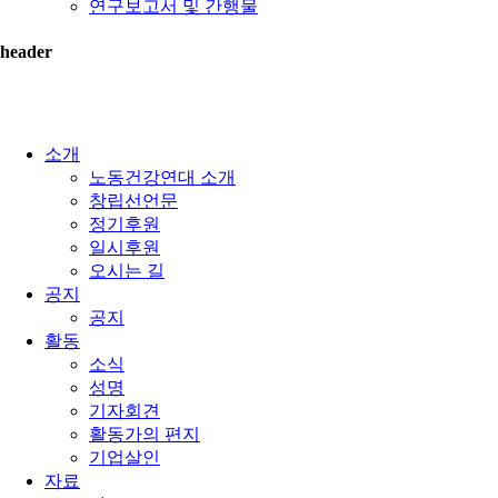
연구보고서 및 간행물
header
소개
노동건강연대 소개
창립선언문
정기후원
일시후원
오시는 길
공지
공지
활동
소식
성명
기자회견
활동가의 편지
기업살인
자료