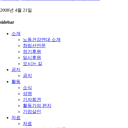
2008년 4월 21일
sidebar
소개
노동건강연대 소개
창립선언문
정기후원
일시후원
오시는 길
공지
공지
활동
소식
성명
기자회견
활동가의 편지
기업살인
자료
자료