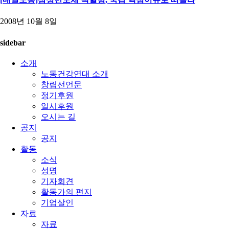
2008년 10월 8일
sidebar
소개
노동건강연대 소개
창립선언문
정기후원
일시후원
오시는 길
공지
공지
활동
소식
성명
기자회견
활동가의 편지
기업살인
자료
자료