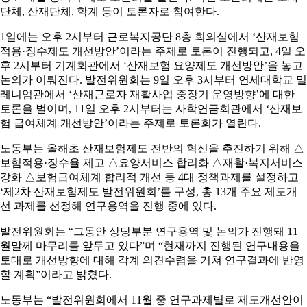
단체, 산재단체, 학계 등이 토론자로 참여한다.
1일에는 오후 2시부터 근로복지공단 8층 회의실에서 ‘산재보험
적용·징수제도 개선방안’이라는 주제로 토론이 진행되고, 4일 오
후 2시부터 기계회관에서 ‘산재보험 요양제도 개선방안’을 놓고
논의가 이뤄진다. 발전위원회는 9일 오후 3시부터 연세대학교 밀
레니엄관에서 ‘산재근로자 재활사업 중장기 운영방향’에 대한
토론을 벌이며, 11일 오후 2시부터는 사학연금회관에서 ‘산재보
험 급여체계 개선방안’이라는 주제로 토론회가 열린다.
노동부는 올해초 산재보험제도 전반의 혁신을 추진하기 위해 △
보험적용·징수율 제고 △요양서비스 합리화 △재활·복지서비스
강화 △보험급여체계 합리적 개선 등 4대 정책과제를 설정하고
‘제2차 산재보험제도 발전위원회’를 구성, 총 13개 주요 제도개
선 과제를 선정해 연구용역을 진행 중에 있다.
발전위원회는 “그동안 상당부분 연구용역 및 논의가 진행돼 11
월말께 마무리를 앞두고 있다”며 “현재까지 진행된 연구내용을
토대로 개선방향에 대해 각계 의견수렴을 거쳐 연구결과에 반영
할 계획”이라고 밝혔다.
노동부는 “발전위원회에서 11월 중 연구과제별로 제도개선안이