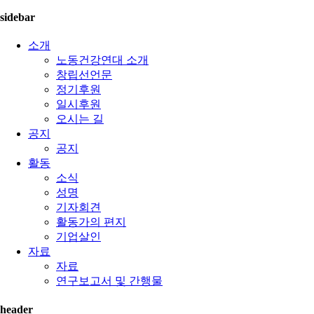
sidebar
소개
노동건강연대 소개
창립선언문
정기후원
일시후원
오시는 길
공지
공지
활동
소식
성명
기자회견
활동가의 편지
기업살인
자료
자료
연구보고서 및 간행물
header