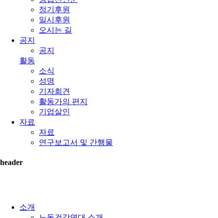
정기후원
일시후원
오시는 길
공지
공지
활동
소식
성명
기자회견
활동가의 편지
기업살인
자료
자료
연구보고서 및 간행물
header
소개
노동건강연대 소개