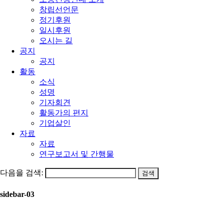
창립선언문
정기후원
일시후원
오시는 길
공지
공지
활동
소식
성명
기자회견
활동가의 편지
기업살인
자료
자료
연구보고서 및 간행물
다음을 검색:
sidebar-03