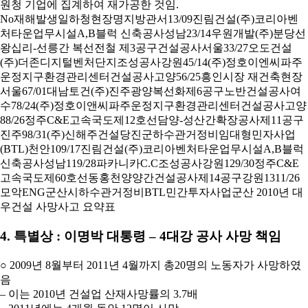
원청 기업에 집계하여 재가공한 것임.
No재해발생일하청현장명지방관서13/09진림건설(주)코리아벤
처타운업무시설A,B블럭 신축공사성남23/14우원개발(주)분당선
왕십리-선릉간 복선전철 제3공구건설공사서울33/27오도건설
(주)더존디지털벤처단지조성공사강원45/14(주)정호이엔씨파주
운정지구환경관리센터건설공사고양56/25흥인시장 재건축현장
서울67/01대남토건(주)진주광양복선화제6공구노반건설공사여
수78/24(주)정호이앤씨파주운정지구환경관리센터건설공사고양
88/26정주C&E고속국도제12호선담양-성산간확장공사제11공구
진주98/31(주)신해주건설당진군하수관거정비임대형민자사업
(BTL)천안109/17진림건설(주)코리아벤처타운업무시설A,B블럭
신축공사성남119/28파카니카C.C조성공사강원129/30정주C&E
고속국도제60호선동홍천양양간건설공사제14공구강원1311/26
모악ENG군산시하수관거정비BTL민간투자사업군산 2010년 대
우건설 사망사고 요약표
4. 특별상 : 이명박 대통령 – 4대강 공사 사망 책임
○ 2009년 8월부터 2011년 4월까지 총20명의 노동자가 사망하였
음
– 이는 2010년 건설업 산재사망률의 3.7배