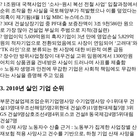
? 1조원대 국책사업인 ‘소사~원시 복선 전철 사업’ 입찰과정에서
순위 조작을 한 사실을 국토해양부가 적발했으나 이를 덮었다는
의혹이 제기됨(4월 11일 MBC 뉴스데스크)
? 30대 건설상장기업 중 PF대출 보증잔액이 3조 9천586만 원으
로 가장 많아 건설업 부실의 주범으로 지적(경실련)
? 영업이익 5,609억원의 흑자기업이 3년 만에 영업손실 5,829억
원의 적자기업으로 전환되었음에도 사장이 연임되어 ‘고려대’와
‘TK 라인’으로 분류되는 현 사장에 대한 비판적 여론 급등
? 장수만 방위사업청장이 대우건설 고위 임원에게서 1300만원
어치의 상품권을 건네받은 사실이 드러나며 사표를 제출함
○ 노동자 생명과 안전에 무감한 기업은 사회적 책임에도 무감하
다는 사실을 증명해 주고 있음
3. 2010년 살인 기업 순위
부문건설업제조업순위기업명사망 수기업명사망 수1위대우 건
설13명대우조선해양5명2위현대 건설(주)11명현대제철5명 3위
GS 건설9명삼호조선4명4위포스코 건설8 동국제강4명5위대림
건설7명
※ 산재 사망 노동자수 산출 근거 : 노동부가 집계한 사업장별 산
재보험 적용 사망사고 건수를 기반으로, 하청 기업 산재 사망을