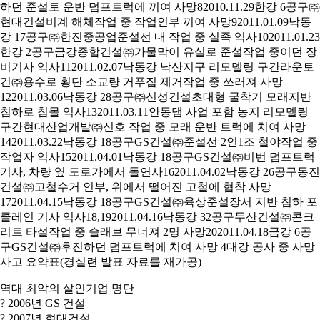
하던 준설토 운반 덤프트럭에 끼여 사망82010.11.29한강 6공구㈜
현대건설비계 해체작업 중 작업인부 끼여 사망92011.01.09낙동
강 17공구㈜한진중공업준설선 내 작업 중 실족 익사102011.01.23
한강 2공구금강종합건설㈜가물막이 유실로 준설작업 중이던 장
비기사 익사112011.02.07낙동강 낙산지구 리모델링 구간라운토
건㈜용수로 횡단 소교량 거푸집 제거작업 중 쓰러져 사망
122011.03.06낙동강 28공구㈜신성건설초대형 굴착기 모래지반
침하로 침몰 익사132011.03.11안동댐 사업 포함 농지 리모델링
구간현대산업개발㈜신호 작업 중 모래 운반 트럭에 치여 사망
142011.03.22낙동강 18공구GS건설㈜준설선 2인1조 철야작업 중
작업자 익사152011.04.01낙동강 18공구GS건설㈜비번 덤프트럭
기사, 차량 옆 도로가에서 돌연사162011.04.02낙동강 26공구동진
건설㈜고철수거 인부, 위에서 떨어진 고철에 협착 사망
172011.04.15낙동강 18공구GS건설㈜육상준설장서 지반 침하 포
클레인 기사 익사18,192011.04.16낙동강 32공구두산건설㈜콘크
리트 타설작업 중 슬래브 무너져 2명 사망202011.04.18금강 6공
구GS건설㈜후진하던 덤프트럭에 치여 사망 4대강 공사 중 사망
사고 요약표(경실련 발표 자료를 재가공)
역대 최악의 살인기업 명단
? 2006년 GS 건설
? 2007년 현대건설