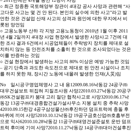
– 2011년에는 4개월 동안 12명이 사망
○ 최근 정종환 국토해양부 장관이 4대강 공사 사망과 관련해 “사
고다운 사고는 몇 건 안 된다. 본인의 실수에 의한 사고”라고 발
언한 것은 건설업 산재 사고의 성격과 원인에 대한 무지에서 비
롯된 망언임
○ 고용노동부 산하 각 지방 고용노동청이 2010년 1월 이후 2011
년 4월 2일까지 4대장 사업 현장에서 발생한 사망사고 7건에 대
한 조사 결과 6건에서 시공업체들이 추락방지 장치를 제대로 설
치하지 않는 등 안전조처를 소홀히 한 것으로 조사되었다는 것은
이를 반증하는 것임
○ 건설 현장에서 발생하는 사고의 80% 이상은 예방 가능한 것임
– 공기 단축과 과도한 속도전으로 제대로 된 안전 시설이나 조치
를 하지 못한 채, 장시간 노동에 내몰려 발생한 인재(人災)임
No 일시공구명업체명사 고 내 용12009.08.16낙동강 24공구㈜
대우건설보트 뒤집혀 지질조사원 사망22010.03.27낙동강 20공구
㈜SK건설펌프카 붐대 고리 절단 협착사고로 사망32010.06.17낙
동강 13공구㈜대경종합건설가설사무소 지붕 설치 중 추락 사망
42010.09.15한강 4공구삼성물산㈜후진하던 덤프트럭에 충돌 후
바퀴에 끼여 사망52010.10.12낙동강 19공구금호산업㈜호흡부전
으로 익사62010.10.28낙동강 11공구㈜태영건설준설토 운반 덤프
트럭 후미에 기여 사망72010.11.27낙동강 14공구㈜대아건설후진