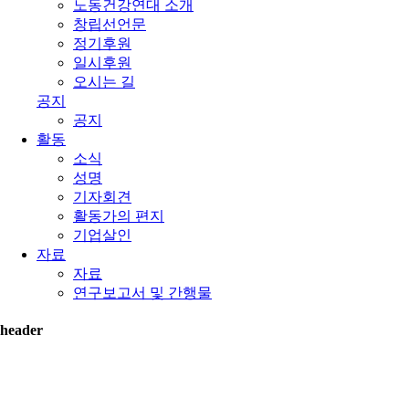
노동건강연대 소개
창립선언문
정기후원
일시후원
오시는 길
공지
공지
활동
소식
성명
기자회견
활동가의 편지
기업살인
자료
자료
연구보고서 및 간행물
header