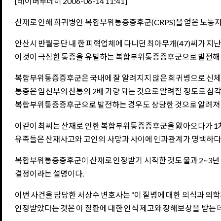
[레이버투데이 2006-06-14 11:41]
산재로 인해 희귀병인 복합부위통증증후군(CRPS)을 얻은 노동자
안산시 반월공단 내 한 피혁업체에 다니던 최아무개(47)씨가 지난
이것이 극심한 통증을 유발하는 복합부위통증증후군으로 발전해 추가
복합부위통증증후군은 국내에 잘 알려지지 않은 희귀병으로 신체에 
통증은 임신부의 산통의 2배 가량 되는 것으로 알려질 정도로 심각하
복합부위통증증후군으로 발전하는 경우도 상당한 것으로 알려져 
이같이 최씨는 산재로 인한 복합부위통증증후군을 앓아오다가 1차 요
유족들은 산재사고와 고인의 사망과 사이에 인과관계가 명백하다며
복합부위통증증후군이 산재로 인정받기 시작한 것도 불과 2~3년
결정이라는 설명이다.
이번 사건을 담당한 서상수 변호사는 “이 질병에 대한 의식과 의학
인정받았다는 것은 이 질환에 대한 인식 제고와 장해보상을 받는 데