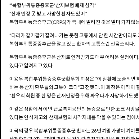
“‘복합부위통증증후군’ 산재보험 배제 심각”
“산재 인정 못 받고 사망한 환자도 있어”
복합부위통증증후군(CRPS)가 국내에 알려진 것은 얼마 되지 않는
“다리가 갈기갈기 잘려나가는 듯한 고통에서 단 한 시간만이라도 자유
복합부위통증증후군을 앓고 있는 환자의 고통스런 신음소리다.
복합부위통증증후군은 산재로 인정받기도 매우 어려운 실정이다. 
있다고 알려지고 있다.
이용우 복합부위통증증후군환우회 회장은 “이 질환에 노출되면 척
하는 등 산재 환우들의 고통이 크다”고 전했다. 이 회장은 아직 
“환우회 회원 중 한 명은 산재인정을 위해 싸우다가 사망하기도 했
이같은 상황에서 이번 근로복지공단의 통증으로 인한 쇼크 사망을
있다는 인식 제고와 산재보험의 사각지대를 막을 수 있다는 점에
미국의 경우 복합부위통증증후군 환자는 26만여명 가량이며 이들의
산재환자가 2천~3천명 가량 될 것이란 추정치만 있을 뿐 정확한