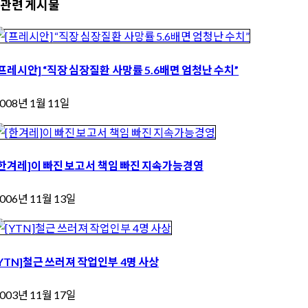
관련 게시물
[프레시안] “직장 심장질환 사망률 5.6배면 엄청난 수치”
008년 1월 11일
[한겨레]이 빠진 보고서 책임 빠진 지속가능경영
006년 11월 13일
[YTN]철근 쓰러져 작업인부 4명 사상
003년 11월 17일