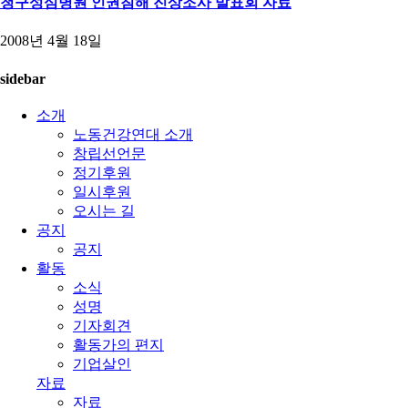
청구성심병원 인권침해 진상조사 발표회 자료
2008년 4월 18일
sidebar
소개
노동건강연대 소개
창립선언문
정기후원
일시후원
오시는 길
공지
공지
활동
소식
성명
기자회견
활동가의 편지
기업살인
자료
자료