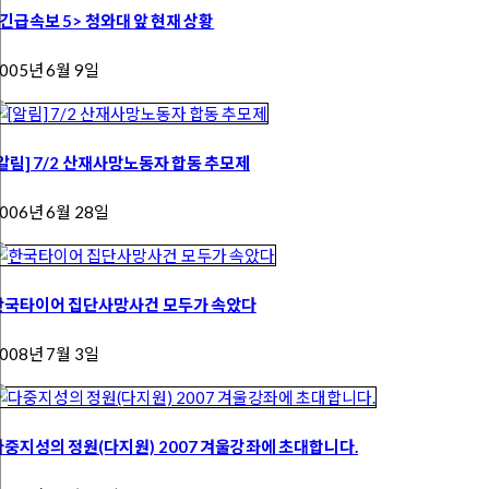
<긴급속보 5> 청와대 앞 현재 상황
005년 6월 9일
[알림] 7/2 산재사망노동자 합동 추모제
006년 6월 28일
한국타이어 집단사망사건 모두가 속았다
008년 7월 3일
다중지성의 정원(다지원) 2007 겨울강좌에 초대합니다.