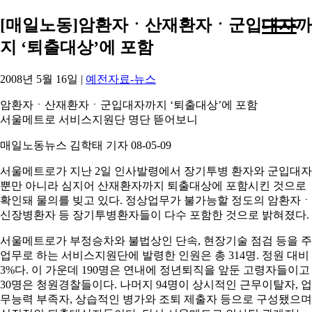
[매일노동]암환자ㆍ산재환자ㆍ군입대자까
지 ‘퇴출대상’에 포함
2008년 5월 16일
|
예전자료-뉴스
암환자ㆍ산재환자ㆍ군입대자까지 ‘퇴출대상’에 포함
서울메트로 서비스지원단 명단 뜯어보니
매일노동뉴스 김학태 기자 08-05-09
서울메트로가 지난 2일 인사발령에서 장기투병 환자와 군입대자
뿐만 아니라 심지어 산재환자까지 퇴출대상에 포함시킨 것으로
확인돼 물의를 빚고 있다. 정상업무가 불가능할 정도의 암환자ㆍ
신장병환자 등 장기투병환자들이 다수 포함한 것으로 밝혀졌다.
서울메트로가 부정승차와 불법상인 단속, 현장기술 점검 등을 주
업무로 하는 서비스지원단에 발령한 인원은 총 314명. 정원 대비
3%다. 이 가운데 190명은 연내에 정년퇴직을 앞둔 고령자들이고
30명은 청원경찰들이다. 나머지 94명이 상시적인 근무이탈자, 업
무능력 부족자, 상습적인 병가와 조퇴 제출자 등으로 구성됐으며