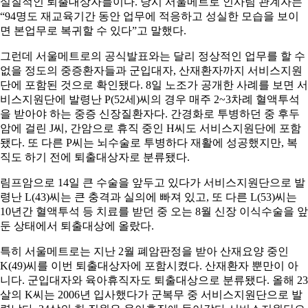
실질적인 퇴출대상자들이다. 당시 서울메트로 인사팀 관계자는
“94명도 재교육기간 동안 업무에 적응하고 성실한 모습을 보이
면 본업무로 복귀할 수 있다”고 말했다.
그런데 서울메트로의 공식발표와는 달리 정상적인 업무를 할 수
없을 정도의 중증환자들과 군입대자, 산재환자까지 서비스지원
단에 포함된 것으로 확인됐다. 8일 노조가 공개한 사례를 보면 서
비스지원단에 발령난 P(52세)씨의 경우 매주 2~3차례 혈액투석
을 받아야 하는 중증 신장질환자다. 간경화로 투병하던 중 후두
암에 걸린 J씨, 간암으로 휴직 중인 H씨도 서비스지원단에 포함
됐다. 또 다른 P씨는 뇌수술로 투병하다 재활에 성공했지만, 복
직도 하기 전에 퇴출대상자로 분류됐다.
림프암으로 14일 큰 수술을 앞두고 있다가 서비스지원단으로 발
령난 L(43)씨는 큰 충격과 실의에 빠져 있고, 또 다른 L(53)씨는
10년간 혈액투석 등 치료를 받던 중 오는 8월 신장 이식수술을 앞
둔 상태에서 퇴출대상에 올랐다.
특히 서울메트로는 지난 2월 폐암판정을 받아 산재요양 중인
K(49)씨를 이번 퇴출대상자에 포함시켰다. 산재환자 뿐만이 아
니다. 군입대자와 육아휴직자도 퇴출대상으로 분류됐다. 올해 23
살의 K씨는 2006년 입사했다가 군복무 중 서비스지원단으로 발