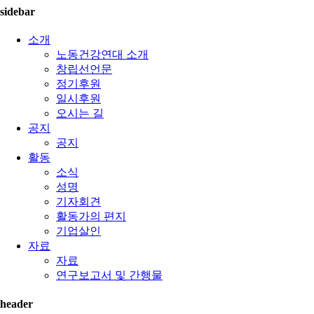
sidebar
소개
노동건강연대 소개
창립선언문
정기후원
일시후원
오시는 길
공지
공지
활동
소식
성명
기자회견
활동가의 편지
기업살인
자료
자료
연구보고서 및 간행물
header