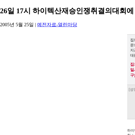
26일 17시 하이텍산재승인쟁취결의대회에
2005년 5월 25일
|
예전자료-열린마당
집
문
지
대
집
일
구
[성
하이