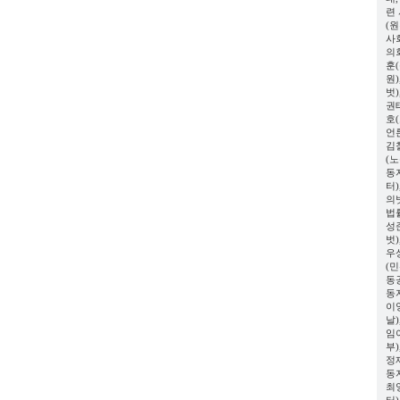
련
(
사
의
훈
원
벗
권
호
언
김
(
동
터
의
법
성
벗
우
(
동
동
이
날
임
부
정
동
최