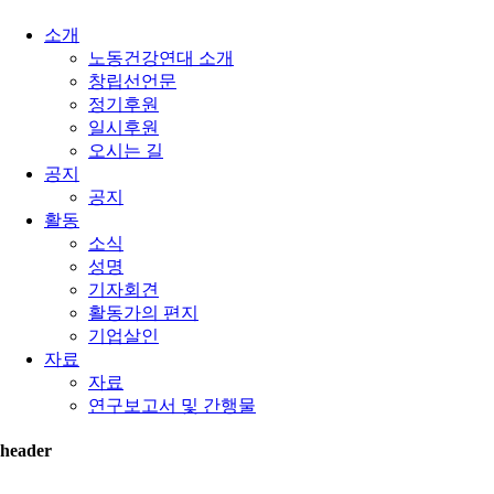
소개
노동건강연대 소개
창립선언문
정기후원
일시후원
오시는 길
공지
공지
활동
소식
성명
기자회견
활동가의 편지
기업살인
자료
자료
연구보고서 및 간행물
header