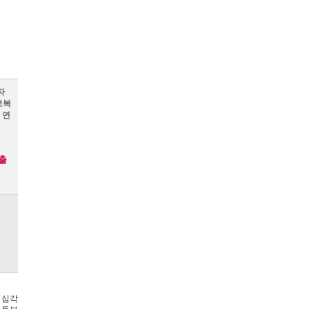
자
로복
 연
번출
 심각