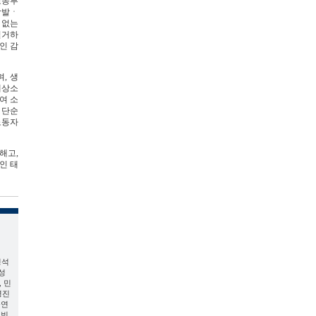
노동부
남발ㆍ
 없는
철거하
인 감
, 생
배상소
여 소
 단순
노동자
해고,
인 태
영석
성
 민
영진
중연
전빈