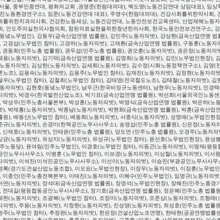
 서울, 중부민중연대, 평화의교회 ,권영준(한림대의대), 백도명(노동건강연대 상임대표), 임상
원진노동환경연구소), 임준(노동건강연대 대표), 주영수(한림대의대), 건강사회를위한약사회, 
회를위한치과의사회, 건강한노동세상, 노동건강연대, 노동안전보건교육센타, 산업재해노동
회, 인도주의실천의사협의회, 참된의료실현을위한청년한의사회, 한국노동안전보건연구소, 
(동녘노무법인), 강동우(금속산업연맹 법률원), 강민주(노동자의벗), 강상현(금속산업연맹 법
), 고경섭(노무법인 참터), 고경하(노동자의벗), 고재환(금속산업연맹 법률원), 구동훈(노동자
), 권동희(민주노총 법률원), 권두섭(민주노총 법률원), 권오훈(노동자의벗), 권은정(노동자의벗
태용(노동자의벗), 김기덕(금속산업연맹 법률원), 김명희(노동자의벗), 김민(노무법인현장), 
(노동자의벗), 김상헌(노동자의벗), 김세희(노동자의벗), 김수정(시화노동정책연구소), 김영(
론노조), 김용숙(노동자의벗), 김용주(노무법인 참터), 김재진(노동자의벗), 김정현(노동자의벗
철우(노무법인 참터), 김철희(노무법인 참터), 김태영(전국철도노조), 김태철(노동자의벗), 김
노동자의벗), 김현호(동녘노무법인), 남우근(한국비정규노동센터), 남현우(노동자의벗), 민경택
자의벗), 박경수(한국발전산업노조), 박기표(금속산업연맹 법률원), 박선희(서울외국인노동센
), 박성우(민주노총서울본부), 박성훈(노동자의벗), 박영식(금속산업연맹 법률원), 박은하(노
벗), 박재홍(노동자의벗), 박종남(노동자의벗), 박현희(금속산업연맹 법률원), 박훈(금속산업
률원), 배동산(노무법인 참터), 배동희(노동자의벗), 서종식(노동자의벗), 성명애(노무법인현장
준규(노동자의벗), 손경미(한맥공인노무사사무소), 송영섭(민주노총 법률원), 신은정(노동자
), 신재호(노동자의벗), 안태윤(민주노총 법률원), 양도연 (민주노총 법률원), 오경주(노동자의벗
상균(노동자의벗), 유상지(노동자의벗), 유성규(노무법인 참터), 윤선호(노무법인현장), 윤성
민주노동당), 윤여림(민주노무법인), 이경호(노무법인 참터), 이동곤(노동자의벗), 이명재(평등
공인노무사사무소), 이병훈 (노무법인 참터), 이보경(노동자의벗), 이상철(노동자의벗), 이서원
자의벗), 이석진(이석진공인노무사사무소), 이선이(노동자의벗), 이승진(부광공인노무사사무소
영록(경기도건설산업노동조합), 이오표(노무법인현장), 이장우(노동자의벗), 이장훈(노무법
), 이종인(민주노총전북본부), 이태진(노동자의벗), 이혜수(민주노무법인), 임명규(노동자의벗)
아연(노동자의벗), 장석대(금속산업연맹 법률원), 장영석(노무법인현장), 장혜진(민주노총경
), 전대길(평등합동공인노무사사무소), 정기호(금속산업연맹 법률원), 정은혜(민주노총 법률원
재헌(노동자의벗), 조광복(노무법인 참터), 조정미(노동자의벗), 조준상(노동자의벗), 조형래(
자의벗), 주용(노동자의벗), 지창현(노동자의벗), 진성영(노동자의벗), 최성호(민주노총 법률원
영주(노무법인 참터), 추정완(노동자의벗), 한은정(건설산업노조연맹), 한태현(공공연맹법률