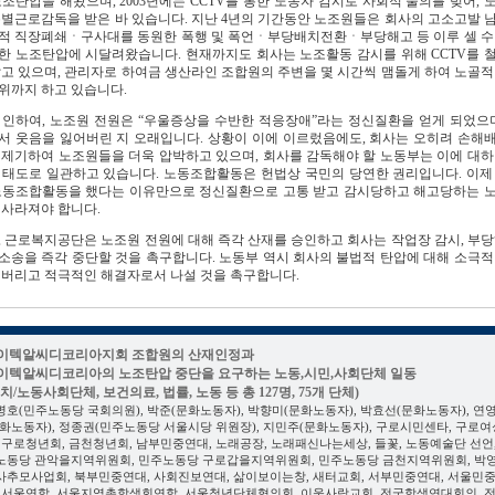
노조탄압을 해왔으며, 2003년에는 CCTV를 통한 노동자 감시로 사회적 물의를 빚어, 
특별근로감독을 받은 바 있습니다. 지난 4년의 기간동안 노조원들은 회사의 고소고발 
적 직장폐쇄ㆍ구사대를 동원한 폭행 및 폭언ㆍ부당배치전환ㆍ부당해고 등 이루 셀 수
한 노조탄압에 시달려왔습니다. 현재까지도 회사는 노조활동 감시를 위해 CCTV를 
않고 있으며, 관리자로 하여금 생산라인 조합원의 주변을 몇 시간씩 맴돌게 하여 노골적
위까지 하고 있습니다.
 인하여, 노조원 전원은 “우울증상을 수반한 적응장애”라는 정신질환을 얻게 되었으며
서 웃음을 잃어버린 지 오래입니다. 상황이 이에 이르렀음에도, 회사는 오히려 손해
 제기하여 노조원들을 더욱 압박하고 있으며, 회사를 감독해야 할 노동부는 이에 대하
 태도로 일관하고 있습니다. 노동조합활동은 헌법상 국민의 당연한 권리입니다. 이제
노동조합활동을 했다는 이유만으로 정신질환으로 고통 받고 감시당하고 해고당하는 
 사라져야 합니다.
, 근로복지공단은 노조원 전원에 대해 즉각 산재를 승인하고 회사는 작업장 감시, 부당
소송을 즉각 중단할 것을 촉구합니다. 노동부 역시 회사의 불법적 탄압에 대해 소극적
 버리고 적극적인 해결자로서 나설 것을 촉구합니다.
이텍알씨디코리아지회 조합원의 산재인정과
이텍알씨디코리아의 노조탄압 중단을 요구하는 노동,시민,사회단체 일동
정치/노동사회단체, 보건의료, 법률, 노동 등 총 127명, 75개 단체)
병호(민주노동당 국회의원), 박준(문화노동자), 박향미(문화노동자), 박효선(문화노동자), 연
문화노동자), 정종권(민주노동당 서울시당 위원장), 지민주(문화노동자), 구로시민센타, 구로여
, 구로청년회, 금천청년회, 남부민중연대, 노래공장, 노래패신나는세상, 들꽃, 노동예술단 선언,
노동당 관악을지역위원회, 민주노동당 구로갑을지역위원회, 민주노동당 금천지역위원회, 박
사추모사업회, 북부민중연대, 사회진보연대, 삶이보이는창, 새터교회, 서부민중연대, 서울민
, 서울연합, 서울지역총학생회연합, 서울청년단체협의회, 이웃사랑교회, 전국학생연대회의, 