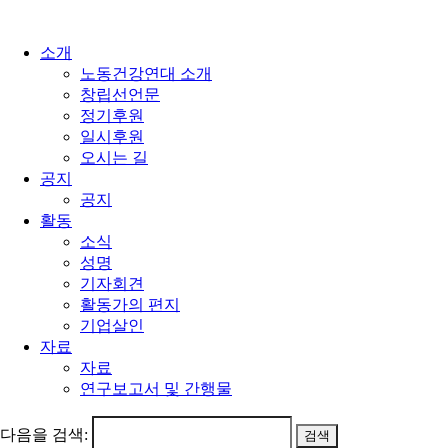
소개
노동건강연대 소개
창립선언문
정기후원
일시후원
오시는 길
공지
공지
활동
소식
성명
기자회견
활동가의 편지
기업살인
자료
자료
연구보고서 및 간행물
다음을 검색: