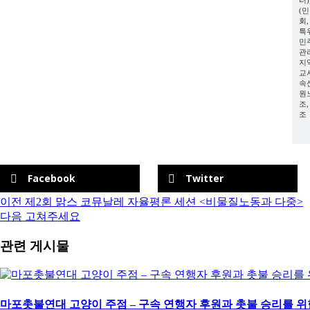
터
(
회
특
민
관
지
교
속
원
조
조
Facebook
Twitter
이전
제2회 맑스 코뮤날레 자율평론 세션 <비물질노동과 다중>
다음
고쳐주세요
관련 게시물
마포촛불연대 고양이 주점 – 구속 연행자 후원과 촛불 승리를 위