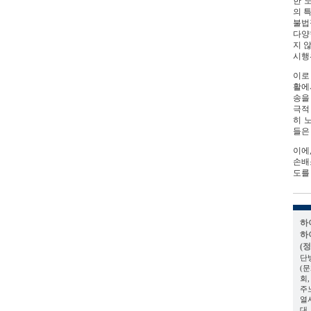
한 
의 
불법
다양
지 
시행
이로
활에
송을
극적
히 
들은
이에
손배
도를
하
하
(
단
(
회
주
열
대