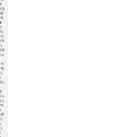
혁
건강
자협
강대
률
의
),
김민
전국
),
현준
(노
동자
연맹
),
의
),
봉
합
(노
),
인새
,
기본
),
노
),
센