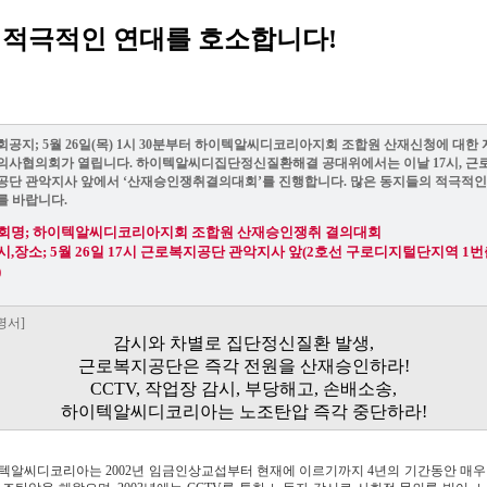
 적극적인 연대를 호소합니다!
회공지; 5월 26일(목) 1시 30분부터 하이텍알씨디코리아지회 조합원 산재신청에 대한 
의사협의회가 열립니다. 하이텍알씨디집단정신질환해결 공대위에서는 이날 17시, 근
공단 관악지사 앞에서 ‘산재승인쟁취결의대회’를 진행합니다. 많은 동지들의 적극적인
를 바랍니다.
회명; 하이텍알씨디코리아지회 조합원 산재승인쟁취 결의대회
시,장소; 5월 26일 17시 근로복지공단 관악지사 앞(2호선 구로디지털단지역 1
)
명서]
감시와 차별로 집단정신질환 발생,
근로복지공단은 즉각 전원을 산재승인하라!
CCTV, 작업장 감시, 부당해고, 손배소송,
하이텍알씨디코리아는 노조탄압 즉각 중단하라!
텍알씨디코리아는 2002년 임금인상교섭부터 현재에 이르기까지 4년의 기간동안 매우