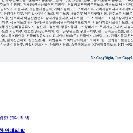
), 한태희(민주노총서울본부), 홍준용(노동자의벗), 고종환 (민주노총 서울본부 본부장), 이수
민주노총 위원장), 전재환(금속산업연맹 위원장), 경찰청고용직공무원노조, 금속노조 남부지역
, 금속노조 서울지부, 기린텔레콤분회, 기아자동차노조 소하리지부, 기아자동차사무계약직해
위, 동양강서지부, 메디칼사푸라이노조, 민주노총 서울본부 남부지구협의회, 민주노총 서울본
주노총, 민주택시 아영산업분회, 방지거병원지부, 사회보험노조, 사회복지노조 남부장애인복
리지부, 상용직노조 관악/동작/구로/금천/공원녹지/남부도로지부, 서울대학교시설관리노조, 
역통신산업비정규직노조, 성진애드컴분회, 쌍용자동차노조 정비지부, 우대기술단지부, 재능
사노조 서남지부, 전교조 중등남부지회, 전국공무원노조 구로구지부, 전국금속노동조합, 전국
산업노동조합연맹, 전국비정규노조대표자연대회의(준), 전국엔지니어링노조, 전국자동차운
노조, 천지산업지회, 철도노조 홍익지방본부, 하이텍알씨디코리아지회, 한국코카콜라보틀링
, 한남운수해복투, 한일시멘트지부, 한일택시분회, 흥국생명노조, KT비정규직노조, KT하이
No CopyRight, Just CopyLe
한 연대의 밤