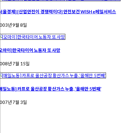
[서울경제] [산업안전이 경쟁력이다] 안전보건 WISH e메일서비스
003년 9월 8일
[오마이]한국타이어 노동자 또 사망
008년 7월 15일
[매일노동] 카프로 울산공장 황산가스 누출, ‘올해만 5번째’
007년 7월 3일