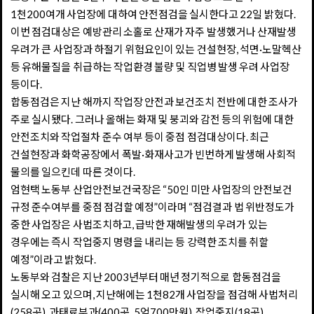
1천200여개 사업장에 대하여 안전점검을 실시한다고 22일 밝혔다.
이번 점검대상은 예방관리 소홀로 산재가 자주 발생했거나 산재발생
우려가 큰 사업장과 하절기 위험요인이 있는 건설현장, 석면·노말헥산
등 유해물질을 취급하는 작업환경 불량 및 직업병 발생 우려 사업장
등이다.
합동점검은 지난 해까지 작업장 안전과 보건조치 전반에 대한 조사가
주로 실시됐다. 그러나 올해는 화재 및 붕괴와 감전 등의 위험에 대한
안전조치와 작업절차 준수 여부 등이 중점 점검대상이다. 최근
건설현장과 화학공장에서 폭발·화재사고가 빈번하게 발생해 사회적
물의를 일으킨데 따른 것이다.
엄현택 노동부 산업안전보건국장은 “50인 미만 사업장의 안전보건
규정 준수여부를 중점 점검할 예정”이라며 “점검결과 법 위반정도가
중한 사업장은 사법조치하고, 급박한 재해발생의 우려가 있는
경우에는 즉시 작업중지 명령을 내리는 등 강력한 조치를 취할
예정”이라고 밝혔다.
노동부와 검찰은 지난 2003년부터 매년 정기적으로 합동점검을
실시해 오고 있으며, 지난해에는 1천82개 사업장을 점검해 사법처리
(258곳), 과태료부과(400곳, 5억700만원), 작업중지(18곳),