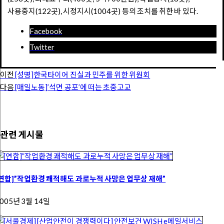
사용중지(122곳), 시정지시(1004곳) 등의 조치를 취한 바 있다.
Facebook
Twitter
이전
[성명]한국타이어 진실과 민주를 위한 위원회
다음
[매일노동]’석면 공포’에 떠는 초중고교
관련 게시물
[연합]”작업환경 쾌적해도 과로누적 사망은 업무상 재해”
005년 3월 14일