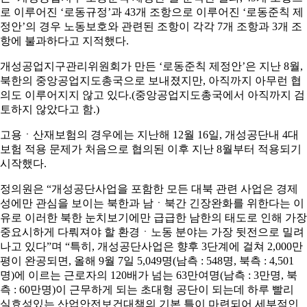
로 이루어진 ‘로동규정’과 43개 조항으로 이루어진 ‘로동준칙 제
정안’의 경우 노동보호와 관련된 조항이 각각 7개 조항과 3개 조
항에 불과하다고 지적했다.
개성공업지구관리위원회가 만든 ‘로동준칙 제정안’은 지난 8월,
북한의 중앙공업지도총국으로 보내졌지만, 아직까지 아무런 협
의도 이루어지지 않고 있다.(중앙공업지도총국에서 아직까지 검
토하지 않았다고 함.)
고용ㆍ산재보험의 경우에는 지난해 12월 16일, 개성공단내 4대
보험 적용 문제가 처음으로 협의된 이후 지난 8월부터 적용되기
시작했다.
정의원은 “개성공단사업을 포함한 모든 대북 관련 사업은 경제
성에만 관심을 보이는 북한과 남ㆍ북간 긴장완화를 위한다는 이
유로 이러한 북한 눈치보기에만 급급한 남한의 태도로 인해 가장
중요시하게 다뤄져야 할 환경ㆍ노동 분야는 가장 뒷전으로 밀려
나고 있다”며 “특히, 개성공단사업은 향후 3단계에 걸쳐 2,000만
평이 완공되면, 올해 9월 7일 5,049명(남측 : 548명, 북측 : 4,501
명)에 이르는 근로자의 120배가 넘는 63만여명(남측 : 3만명, 북
측 : 60만명)이 근무하게 되는 초대형 공단이 되는데 하루 빨리
실효성있는 산업안전보건대책의 기본 틀이 마련되어 세부적인