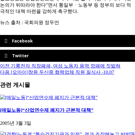
논의가 뒤따라야 한다”면서 통일부ㆍ노동부 등 정부의 보다 적
극적인 대책 마련을 강하게 촉구했다.
뉴스 출처 : 국회의원 정두언
Facebook
Twitter
이전
기륭전자 직장폐쇄, 여성 노동자 용역 깡패에 짓밟혀
다음
[오마이]창원 두산중 협력업체 직원 질식사 -10.07
관련 게시물
[매일노동]“산업연수제 폐지가 근본적 대책”
2005년 3월 3일