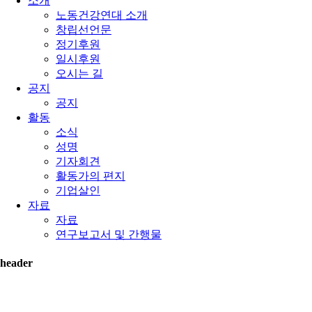
소개
노동건강연대 소개
창립선언문
정기후원
일시후원
오시는 길
공지
공지
활동
소식
성명
기자회견
활동가의 편지
기업살인
자료
자료
연구보고서 및 간행물
header