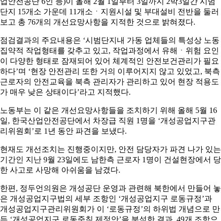
업안전공단 6인 등)이 올해 2월 1일부터 3일까지 2박3일간 시범
단지 15개소 가운데 11개소ㆍ지원시설 및 부대설비 전반을 둘러
보고 총 76개의 개선요망사항을 지적한 것으로 밝혀졌다.
점검결과의 주요내용은 ‘시범단지내 가동 업체들의 특성상 노동
집약적 작업형태를 갖추고 있고, 작업과정에서 유해ㆍ위험 요인
이 다양한 형태로 잠재되어 있어 체계적인 안전보건관리가 필요
하다’며 ‘현장 안전관리 또한 거의 이루어지지 않고 있었고, 북측
근로자의 안전교육을 북측 관리자가 관리하고 있어 현장 적용도
가 매우 낮은 상태이다’라고 지적했다.
노동부는 이 같은 개선요망사항들을 조치하기 위해 올해 5월 16
일, 한국산업안전공단에서 차장급 직원 1명을 ‘개성공업지구관
리위원회’로 1년 동안 파견을 보냈다.
현재도 개선조치는 진행중이지만, 안전 담당자가 파견 나가 있는
기간인 지난 9월 23일에도 남한측 근로자 1명이 건설현장에서 당
한 사고로 사망해 아쉬움을 남겼다.
한편, 정두언의원은 개성공단 운영과 관련해 북한에서 만들어 놓
은 개성공업지구법의 세부 조항인 ‘개성공업지구 로동규정’과
개성공업지구관리위원회가 이 ‘로동규정’의 하위법 개념으로 만
든 ‘개성공업지구 로동준칙 제정안’을 분석한 결과, 49개 조항으