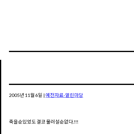
2005년 11월 6일
|
예전자료-열린마당
죽을순있었도 결코 물러설순없다.!!!