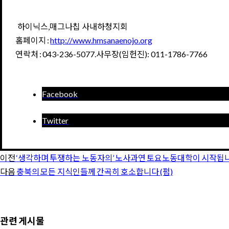
하이닉스,매그나칩 사내하청지회
홈페이지 :
http://www.hmsanaenojo.org
연락처 : 043-236-5077.사무장(임헌진): 011-1786-7766
Facebook
Twitter
이전
‘생각하며 투쟁하는 노동자의’ 노사과연 토요노동대학이 시작됩
다음
충북의 모든 지식인들께 간곡히 호소합니다 (펌)
관련 게시물