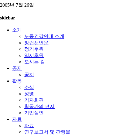
2005년 7월 26일
sidebar
소개
노동건강연대 소개
창립선언문
정기후원
일시후원
오시는 길
공지
공지
활동
소식
성명
기자회견
활동가의 편지
기업살인
자료
자료
연구보고서 및 간행물