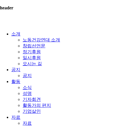
header
소개
노동건강연대 소개
창립선언문
정기후원
일시후원
오시는 길
공지
공지
활동
소식
성명
기자회견
활동가의 편지
기업살인
자료
자료