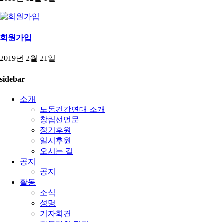
회원가입
2019년 2월 21일
sidebar
소개
노동건강연대 소개
창립선언문
정기후원
일시후원
오시는 길
공지
공지
활동
소식
성명
기자회견