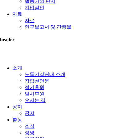
활동가의 편지
기업살인
자료
자료
연구보고서 및 간행물
header
소개
노동건강연대 소개
창립선언문
정기후원
일시후원
오시는 길
공지
공지
활동
소식
성명