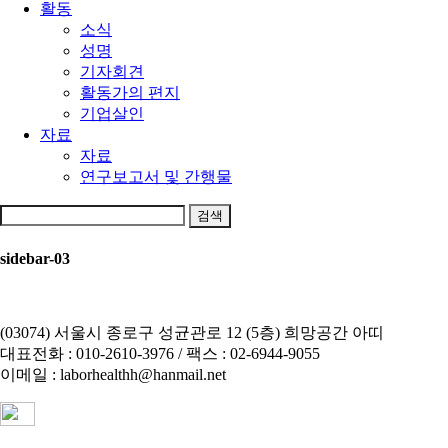
활동
소식
성명
기자회견
활동가의 편지
기업살인
자료
자료
연구보고서 및 간행물
다
음
을
sidebar-03
검
색:
(03074) 서울시 종로구 성균관로 12 (5층) 희망공간 아띠
대표전화 : 010-2610-3976 / 팩스 : 02-6944-9055
이메일 : laborhealthh@hanmail.net