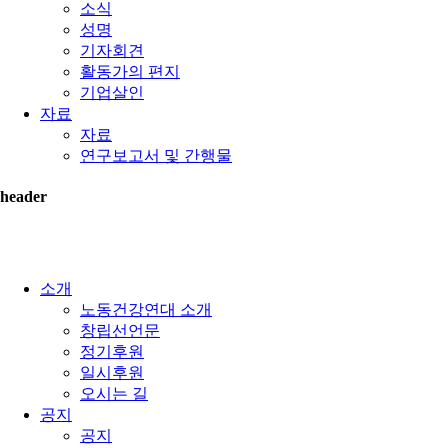
소식
성명
기자회견
활동가의 편지
기업살인
자료
자료
연구보고서 및 간행물
header
소개
노동건강연대 소개
창립선언문
정기후원
일시후원
오시는 길
공지
공지