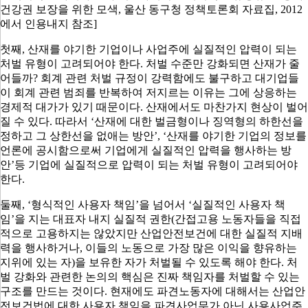
건강권 보장을 위한 모색, 울산 동구청 정책토론회 자료집, 2012
에서 인용내지 참조]
첫째
,
산재를 야기한 기업이나 사업주에 실질적인 압력이 되는
처벌 유형이 고려되어야 한다
.
처벌 수준만 강화되면 산재가 줄
어들까
?
회계 관련 처벌 규정이 강력함에도 불구하고 대기업들
이 회계 관련 범죄를 반복하여 저지르는 이유는 그에 상응하는
경제적 대가가 있기 때문이다
.
산재에서도 마찬가지 현상이 벌어
질 수 있다
.
따라서
‘
산재에 대한 벌금형이나 징역형의 하한선을
정하고 그 상한선을 없애는 방안
’, ‘
산재를 야기한 기업의 정보를
언론에 공시함으로써 기업에게 실질적인 압력을 행사하는 방
안
’
등 기업에 실질적으로 압력이 되는 처벌 유형이 고려되어야
한다
.
둘째
, ‘
형식적인 사용자 책임
’
을 넘어서
‘
실질적인 사용자 책
임
’
을 지는 대표자 내지 실질적 권한
(
간접고용 노동자들을 직접
적으로 고용하지는 않았지만 산업안전보건에 대한 실질적 지배
력을 행사하거나
,
이들의 노동으로 가장 많은 이익을 향유하는
지위에 있는 자
)
을 보유한 자가 처벌될 수 있도록 해야 한다
.
처
벌 강화와 관련한 논의의 핵심은 진짜 책임자를 처벌할 수 있는
구조를 만드는 것이다
.
현재에도 파견노동자에 대해서는 산업안
전보건법에 대한 사용자 책임을 파견사업무가 아닌 사용사업주