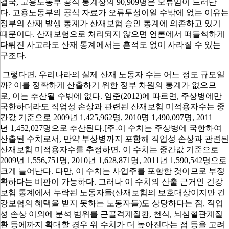
결국
,
고용노동부 공식 통계상의
90,909
명은 오류임이 드러난
다
.
고용노동부의 공식 자료가 오류투성이일 수밖에 없는 이유는
정부의 산재 발생 통계가 산재보험 승인 통계에 의존하고 있기
때문이다
.
산재보험으로 처리되지 않으면 언론에서 떠들썩하게
다뤄진 사고라도 산재 통계에서는 흔적도 없이 사라질 수 있는
구조다
.
그렇다면
,
우리나라의 실제 산재 노동자 수는 어느 정도 규모일
까
?
이를 정확하게 산출하기 위한 정부 차원의 통계가 없으므
로
,
이는 추산될 수밖에 없다
.
임준
(2012)
에 따르면
,
주상병에만
국한하더라도 직업성 손상과 관련된 산재보험 미적용자수는 중
간값 기준으로
2009
년
1,425,962
명
, 2010
명
1,490,097
명
, 2011
년
1,452,027
명으로 추산된다
.[주-이 수치는 주상병에 국한하여
산출된 수치로서, 만약 부상병까지 포함해 직업성 손상과 관련된
산재보험 미적용자수를 추정하면, 이 수치는 중간값 기준으로
2009년 1,556,751명, 2010년 1,628,871명, 2011년 1,590,542명으로
크게 늘어난다. 다만, 이 수치는 사업주를 포함한 것이므로 부정
확하다는 비판이 가능하다. 그러나 이 수치의 산출 근거인 건강
보험 통계에서 누락된 노동자들(산재보험의 보호대상이지만 건
강보험의 혜택을 받지 못하는 노동자들)도 상당하다는 점, 직업
성 손상 이외에 분석 범위를 근골격계질환, 천식, 뇌심혈관계질
환 등에까지 확대할 경우 위 수치가 더 높아진다는 점 등을 고려