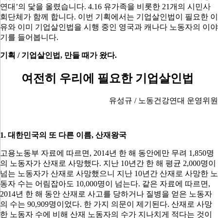
연대
’
의 닻을 올렸습니다
. 4.16
유가족을 비롯한
21
개의 시민사
회단체가 함께 합니다
.
이번 기획에서는 기업살인법이 필요한 이
유와 이미 기업살인법을 시행 중인 영국과 캐나다 노동자의 이야
기를 들어봅니다
.
기획 / 기업살인법, 만들 때가 왔다.
여전히 우리에 필요한 기업살인법
유성규 / 노동건강연대 운영위원
1.
대한민국의 또 다른 이름
,
산재왕국
고용노동부 자료에 따르면
, 2014
년 한 해 동안에만 무려
1,850
명
의 노동자가 산재로 사망했다
.
지난
10
년간 한 해 평균
2,000
명이
넘는 노동자가 산재로 사망했으니 지난
10
년간 산재로 사망한 노
동자 수는 어림잡아도
10,000
명이 넘는다
.
같은 자료에 따르면
,
2014
년 한 해 동안 산재로 사고를 당하거나 질병을 얻은 노동자
의 수는
90,909
명이었다
.
한 가지 의문이 제기된다
.
산재로 사망
한 노동자 수에 비해 산재 노동자의 수가 지나치게 적다는 것이