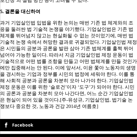
보건청
’
의 설립 방안 등이 고려될 수 있다
.
5.
결론을 대신하여
과거 기업살인법 입법을 위한 논의는 매번 기존 법 체계와의 조
응을 둘러싼 법 기술적 논쟁을 야기했다
.
기업살인법은 기존 법
체계를 뛰어넘지 않고는 현실화될 수 없는 것이었기에
,
매번 법
기술적 논쟁 속에서 허망한 결과로 귀결되었다
.
기업살인법 제정
은 시민들의 공분과 공론을 발판 삼아 기존 법체계를 훌쩍 뛰어
넘어야 가능한 일이다
.
따라서 지금 기업살인법 제정 운동이 법
기술적으로 어떤 법률 조항을 만들고 어떤 법체계를 만들 것인가
에만 집중해서는 안 된다
.
이에 앞서서
,
이윤 쫓아 노동자의 생명
을 경시하는 기업과 정부를 시민의 법정에 세워야 한다
.
이를 통
해 사회적 공분과 공론을 차분히 모아 나가야 한다
.
기업살인법
제정 운동은 이를 위한
‘
슬로건
’
이자
‘
도구
’
가 되어야 한다
.
시민
의 공론과 공분을 차분히 모아 나간다면
,
어느 순간 기업살인법
은 현실이 되어 있을 것이다
.
[주-유성규, 기업살인법, 법기술
논
쟁보다 중요한 것, 노동과 건강 2014년 여름호]
Facebook