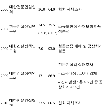
대한전문건설협
협회 자체조사
2006
36.0
64.0
회
24.5
75.5
한국건설산업연
소규모현장 산재보험 타당
2007
구원
성분석
(39.8)
(60.2)
대한건설정책연
철콘업종 재해 및 공상처리
2009
7.0
93.0
구원
설문
전문건설업 실태조사
대한건설정책연
–
조사대상
: 133
개 업체
2009
13.1
86.9
구원
–
산재발생
:
총
497
건 중 공
상처리
432
건
대한전문건설협
협회 자체조사
2010
33.5
66.5
회