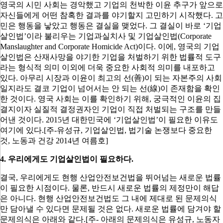
영국의 시민 사회는 경악했고 기업의 천박한 이윤 추구가 앞으로
자신들에게 어떤 참혹한 결과를 야기할지 고민하기 시작했다
.
고
민은 행동을 낳았고 행동은 결실을 맺었다
.
그 결실이 바로
‘
기업
살인법
’
이라 불리우는 기업과실치사 및 기업살인법
(Corporate
Manslaughter and Corporate Homicide Act)
이다
.
이에
,
영국의 기업
살인법은 산재사망을 야기한 기업을 처벌하기 위한 법률적 도구
라는 형식적 의미 이외에 더욱 중요한 사회적 의미를 내포하고
있다
.
아무리 시장과 이윤이 최고의 선
(
善
)
이 되는 자본주의 사회
일지라도 결코 기업이 넘어서는 안 되는 선
(
線
)
이 존재함을 확인
한 것이다
.
영국 사회는 이를 확인하기 위해
,
궁극적인 이윤의 집
결지이자 실질적 결정권자인 기업이 직접 처벌되는 구조를 만들
어낸 것이다
. 2015
년 대한민국에
‘
기업살인법
’
이 필요한 이유도
여기에 있다
.[주-유성규, 기업살인법, 법기술
논쟁보다 중요한
것, 노동과 건강 2014년 여름호]
4.
우리에게도 기업살인법이 필요하다
.
결국
,
우리에게도 현행 산업안전보건법을 뛰어넘는 새로운 법률
이 필요한 시점이다
.
물론
,
반드시 새로운 법률의 제정만이 해답
은 아니다
.
현행 산업안전보건법도 그 내에 제대로 된 문제의식
만 담아낼 수 있다면 문제될 것은 없다
.
새로운 법률에 담겨야 할
문제의식은 아래와 같다
.[주- 아래의 문제의식은 유성규, 노동자