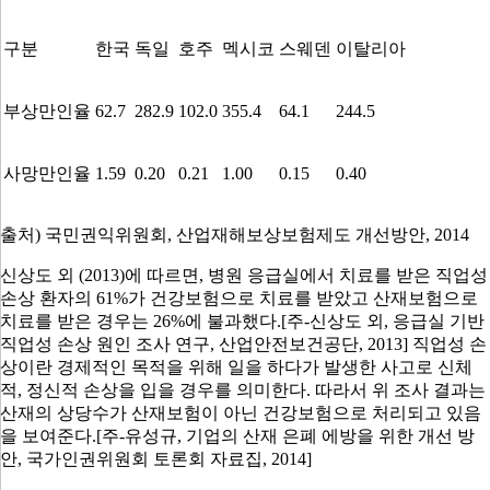
구분
한국
독일
호주
멕시코
스웨덴
이탈리아
부상만인율
62.7
282.9
102.0
355.4
64.1
244.5
사망만인율
1.59
0.20
0.21
1.00
0.15
0.40
출처
)
국민권익위원회
,
산업재해보상보험제도 개선방안
, 2014
신상도 외
(2013)
에 따르면
,
병원 응급실에서 치료를 받은 직업성
손상 환자의
61%
가 건강보험으로 치료를 받았고 산재보험으로
치료를 받은 경우는
26%
에 불과했다
.[주-신상도 외, 응급실 기반
직업성 손상 원인 조사 연구, 산업안전보건공단, 2013]
직업성 손
상이란 경제적인 목적을 위해 일을 하다가 발생한 사고로 신체
적
,
정신적 손상을 입을 경우를 의미한다
.
따라서 위 조사 결과는
산재의 상당수가 산재보험이 아닌 건강보험으로 처리되고 있음
을 보여준다
.[주-유성규, 기업의 산재 은폐 에방을 위한 개선 방
안, 국가인권위원회 토론회 자료집, 2014]