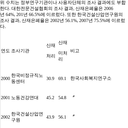
위 수치는 정부연구기관이나 사용자단체의 조사 결과에도 부합
한다
.
대한전문건설협회의 조사 결과
,
산재은폐율은
2006
년
64%, 201
년
66.5%
에 이르렀다
.
또한 한국건설산업연구원의
조사 결과
,
산재은폐율은
2002
년
56.1%, 2007
년
75.5%
에 이르렀
다
.
산재
산재
연도
조사기관
비고
미처
처리
리
한국비정규직노
한국사회복지연구소
2000
30.9
69.1
동센터
2001
노동건강연대
45.2
54.8
〞
한국건설산업연
〞
2002
43.9
56.1
구원