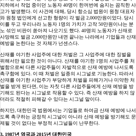
지하에서 작업 중이던 노동자
40
명이 한꺼번에 숨지는 끔직한 사
고가 발생했다
.
이 사건에 대해
,
당시 항소심 법원이 원청 대표자
와 원청 법인에게 선고한 형량이 각 벌금
2,000
만원이었다
.
당시
이를 두고 우리나라 노동자
1
명의 가치가 고작
50
만원이냐는 분
노 섞인 비판이 쏟아져 나오기도 했다
. 40
명의 노동자가 산재로
사망해도 벌금
2,000
만원만 내면 끝나는 나라에서 기업들과 산재
예방을 논한다는 것 자체가 넌센스다
.
산재를 야기한 사업주에 대한 처벌은 그 사업주에 대한 징벌을
위해서만 필요한 것이 아니다
.
산재를 야기한
1
명의 사업주를 처
벌함으로써 다른 사업주들이 자발적으로 산재 예방에 나서도록
촉구함에 있다
.
이 때 처벌은 일종의 시그널로 기능한다
.
따라서
산재를 야기한 사업주가 부당하게 처벌을 피해가거나 미약한 처
벌을 받게 된다면
,
이는 자칫 다른 사업주들에게 산재 예방을 방
기해도 된다는 시그널로 작용할 수 있다
.
즉 산재 예방을 하지 않
더라도 적절히 피해갈 수 있다는 시그널 말이다
.
하지만
,
대한민국 법원에서는 기업들로 하여금 산재 예방에 나서
도록 촉구하는 긍정적 시그널이 아니라 산재 예방을 방기해도 문
제될 것이 없다는 부정적 시그널들이 난무한다
.
3. 1987
년 영국과
2015
년 대한민국