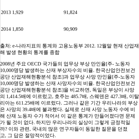
2013
1,929
91,824
2014
1,850
90,909
출처
: e-
나라지표의 통계와 고용노동부
2012. 12
월말 현재 산업재
해 발생 현황의 통계를 종합
2008
년 주요
OECD
국가들의 업무상 부상 만인율[주- 노동자
10,000명당 발생하는 산재 부상자수의 비율. 한국산업안전보건
공단 산업재해현황분석 참조]과 업무상 사망 만인율[주-노동자
10,000명당 발생하는 산재 사망자수의 비율. 한국산업안전보건
공단 산업재해현황분석 참조]을 비교하면
,
독일은 부상이 사망
의
1,414.5
배에 이르렀고
,
호주는
485.7
배
,
스웨덴은
427.3
배
,
이탈
리아는
611.25
배에 이르렀다
.
그러나 같은 기간 우리나라의 부상
은 사망의
39.4
배에 불과했다
.
실제로 산재 사망 노동자 수에 비
해 산재 노동자 수가 적어서 이 같은 통계가 만들어졌다면 문제
가 될 것이 없다
.
하지만 우리나라의 실상이 그렇게 긍정적일
까
?
이와 관련
,
국내의 많은 연구자들이 동일한 질문을 던졌
고
,
그 답은 절망적이었다
.