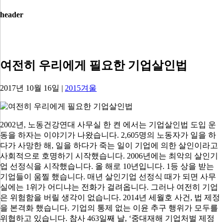
header
여전히 우리에게 필요한 기업살인법
2017년 10월 16일
|
2015겨울
2002
년
,
노동건강연대 사무실 한 켠 에서는 기업살인법 도입 운
동을 하자는 이야기가 나왔습니다
. 2,605
명의 노동자가 일을 하
다가 사망한 해
,
일을 하다가 죽는 일이 기업에 의한 살인이라고
사회적으로 호명하기 시작했습니다
. 2006
년에는 최악의 살인기
업 선정식을 시작했습니다
.
올 해로
10
년입니다
. 1
등 상을 받는
기업들이 움찔 했습니다
.
매년 살인기업 선정식 때가 되면 사무
실에는
1
위가 어디냐는 전화가 걸려옵니다
.
그러나 여전히 기업
은 위험함을 버릴 생각이 없습니다
. 2014
년 세월호 사건
,
법 제정
을 본격화 했습니다
.
기업의 통제 없는 이윤 추구 행위가 모두를
위협하고 있습니다
.
참사
463
일째 날
, ‘
중대재해 기업처벌 제정