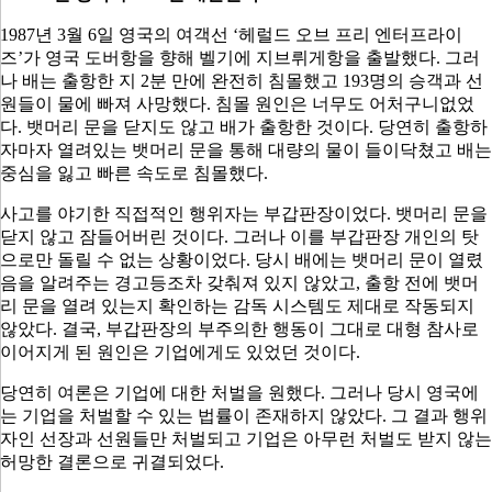
1987
년
3
월
6
일 영국의 여객선
‘
헤럴드 오브 프리 엔터프라이
즈
’
가 영국 도버항을 향해 벨기에 지브뤼게항을 출발했다
.
그러
나 배는 출항한 지
2
분 만에 완전히 침몰했고
193
명의 승객과 선
원들이 물에 빠져 사망했다
.
침몰 원인은 너무도 어처구니없었
다
.
뱃머리 문을 닫지도 않고 배가 출항한 것이다
.
당연히 출항하
자마자 열려있는 뱃머리 문을 통해 대량의 물이 들이닥쳤고 배는
중심을 잃고 빠른 속도로 침몰했다
.
사고를 야기한 직접적인 행위자는 부갑판장이었다
.
뱃머리 문을
닫지 않고 잠들어버린 것이다
.
그러나 이를 부갑판장 개인의 탓
으로만 돌릴 수 없는 상황이었다
.
당시 배에는 뱃머리 문이 열렸
음을 알려주는 경고등조차 갖춰져 있지 않았고
,
출항 전에 뱃머
리 문을 열려 있는지 확인하는 감독 시스템도 제대로 작동되지
않았다
.
결국
,
부갑판장의 부주의한 행동이 그대로 대형 참사로
이어지게 된 원인은 기업에게도 있었던 것이다
.
당연히 여론은 기업에 대한 처벌을 원했다
.
그러나 당시 영국에
는 기업을 처벌할 수 있는 법률이 존재하지 않았다
.
그 결과 행위
자인 선장과 선원들만 처벌되고 기업은 아무런 처벌도 받지 않는
허망한 결론으로 귀결되었다
.