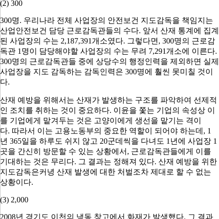
(2) 300
300
명
.
우리나라 전체 사업장의 안전보건 지도감독을 책임지는
산업안전보건 담당 근로감독관들의 수다
.
앞서 산재 통계에 집계
된 사업장의 수는
2,187,391
개소였다
.
그렇다면
, 300
명의 근로감
독관
1
명이 담당해야할 사업장의 수는 무려
7,291
개소에 이른다
.
300
명의 근로감독관들 중에 상당수의 행정인력을 제외하면 실제
사업장을 지도 감독하는 감독인력은
300
명에 훨씬 못미칠 것이
다
.
산재 예방을 위해서는 산재가 발생하는 구조를 파악하여 선제적
인 조치를 취하는 것이 중요하다
.
이윤을 쫓는 기업의 속성상 이
를 기업에게 맡겨두는 것은 고양이에게 생선을 맡기는 격이
다
.
따라서 이는 고용노동부의 중요한 역할이 되어야 하는데
, 1
년
365
일을 하루도 쉬지 않고
20
군데씩을 다녀도
1
년에 사업장
1
곳을 간신히 방문할 수 있는 상황에서
,
근로감독관들에게 이를
기대하는 것은 무리다
.
그 결과는 정해져 있다
.
산재 예방을 위한
지도감독은커녕 산재 발생에 대한 처벌조차 제대로 할 수 없는
상황이다
.
(3) 2,000
2008
년 경기도 이천의 냉동 창고에서 화재가 발생했다
.
그 결과