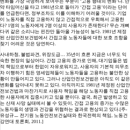
변화를 가장 극명하게 보여주는 부분이
‘
고용 형태의 변화
’
다
.
만
약 타임머신을 타고
1981
년으로 돌아가
‘
간접 고용
’
이라는 단어
를 언급한다면
,
정부조차도 이를 이해하기 어려울 것이다
.
기업
이 노동자를 직접 고용하지 않고 간접적으로 우회해서 고용한
다
? 1
명의 노동자에게
2
명 이상의 사용자가 존재한다
?
무슨 개뼈
다귀 같은 소리냐는 핀잔만 돌아올 가능성이 높다
. 1981
년 제정
된 산업안전보건법에서 간접고용 노동자들에 대한 보호 조항을
찾기 어려운 것은 당연하다
.
사내하청
,
불법파견
,
위장도급
… 35
년이 흐른 지금은 너무도 익
숙한 현장의 일상어다
.
간접 고용의 증가로 인해
,
대기업들은 법
적 책임으로부터 한없이 자유로워지고
,
사용자의 기본적 의무조
차 이행하기 힘든 영세업체들이 노동자들을 고용하는 불안한 상
황이 만들어지고 있다
.
그러나 산업안전보건법은 아직도 이 같은
변화를 담아내지 못하고 있다
.
아직까지도
1981
년 제정된 산업안
전보건법과 마찬가지로 사용자 책임을 해당 노동자를 직접 고용
한 사용자에게 집중시키고 있을 뿐이다
.
결국
,
최근 발생하고 있
는 산재 사망 실태에서 볼 수 있듯이
,
간접 고용의 증가는 수많은
노동자들의 생명과 건강을 위협하는 결과로 현상되고 있다
.[주-
유성규ㅡ 전기원 노동안전보건실태와 한국전력의 책임, 노동건
강연대 토론회, 2011.]