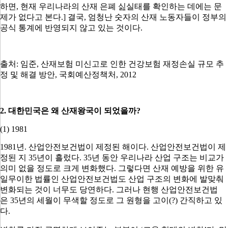
하면, 현재 우리나라의 산재 은폐 싪실태를 확인하는 데에는 문
제가 없다고 본다.]
결국
,
엄청난 숫자의 산재 노동자들이 정부의
공식 통계에 반영되지 않고 있는 것이다
.
출처
:
임준
,
산재보험 미신고로 인한 건강보험 재정손실 규모 추
정 및 해결 방안
,
국회예산정책처
, 2012
2.
대한민국은 왜 산재왕국이 되었을까
?
(1) 1981
1981
년
.
산업안전보건법이 제정된 해이다
.
산업안전보건법이 제
정된 지
35
년이 흘렀다
. 35
년 동안 우리나라 산업 구조는 비교가
의미 없을 정도로 크게 변화했다
.
그렇다면 산재 예방을 위한 유
일무이한 법률인 산업안전보건법도 산업 구조의 변화에 발맞춰
변화되는 것이 너무도 당연하다
.
그러나 현행 산업안전보건법
은
35
년의 세월이 무색할 정도로 그 원형을 고이
(?)
간직하고 있
다
.