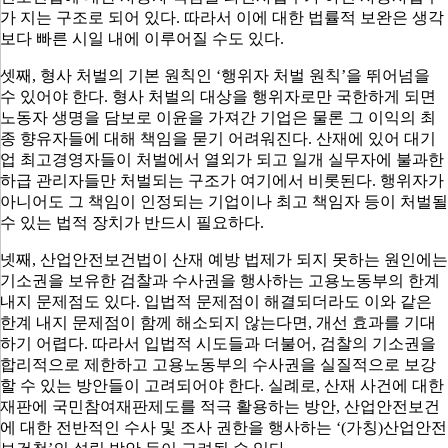
가 지는 구조로 되어 있다
.
따라서 이에 대한 법률적 보완은 생각
보다 빠른 시일 내에 이루어질 수도 있다
.
셋째
,
형사 처벌의 기본 원칙인
‘
행위자 처벌 원칙
’
을 뛰어넘을
수 있어야 한다
.
형사 처벌의 대상을 행위자로만 국한하게 되면
노동자 생명을 담보로 이윤을 가져간 기업은 물론 그 이익의 최
종 향유자들에 대해 책임을 묻기 어려워진다
.
산재에 있어 대기
업 최고경영자들이 처벌에서 열외가 되고 일개 실무자에 불과한
하급 관리자들만 처벌되는 구조가 여기에서 비롯된다
.
행위자가
아니어도 그 책임이 인정되는 기업이나 최고 책임자 등이 처벌될
수 있는 법적 장치가 반드시 필요하다
.
넷째
,
산업안전보건법이 산재 예방 법제가 되지 못하는 원인에는
기소권을 보유한 검찰과 수사권을 행사하는 고용노동부의 한계
내지 문제점도 있다
.
입법적 문제점이 해결되더라도 이와 같은
한계 내지 문제점이 함께 해소되지 않는다면
,
개선 효과를 기대
하기 어렵다
.
따라서 입법적 시도들과 더불어
,
검찰의 기소권을
합리적으로 제한하고 고용노동부의 수사권을 실질적으로 보강
할 수 있는 방안들이 고려되어야 한다
.
실례로
,
산재 사건에 대한
재판에 국민참여재판제도를 적극 활용하는 방안
,
산업안전보건
에 대한 전반적인 수사 및 조사 권한을 행사하는
‘(
가칭
)
산업안전