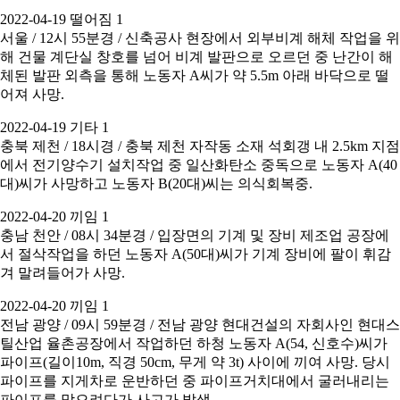
2022-04-19 떨어짐 1
서울 / 12시 55분경 / 신축공사 현장에서 외부비계 해체 작업을 위
해 건물 계단실 창호를 넘어 비계 발판으로 오르던 중 난간이 해
체된 발판 외측을 통해 노동자 A씨가 약 5.5m 아래 바닥으로 떨
어져 사망.
2022-04-19 기타 1
충북 제천 / 18시경 / 충북 제천 자작동 소재 석회갱 내 2.5km 지점
에서 전기양수기 설치작업 중 일산화탄소 중독으로 노동자 A(40
대)씨가 사망하고 노동자 B(20대)씨는 의식회복중.
2022-04-20 끼임 1
충남 천안 / 08시 34분경 / 입장면의 기계 및 장비 제조업 공장에
서 절삭작업을 하던 노동자 A(50대)씨가 기계 장비에 팔이 휘감
겨 말려들어가 사망.
2022-04-20 끼임 1
전남 광양 / 09시 59분경 / 전남 광양 현대건설의 자회사인 현대스
틸산업 율촌공장에서 작업하던 하청 노동자 A(54, 신호수)씨가
파이프(길이10m, 직경 50cm, 무게 약 3t) 사이에 끼여 사망. 당시
파이프를 지게차로 운반하던 중 파이프거치대에서 굴러내리는
파이프를 막으려다가 사고가 발생.