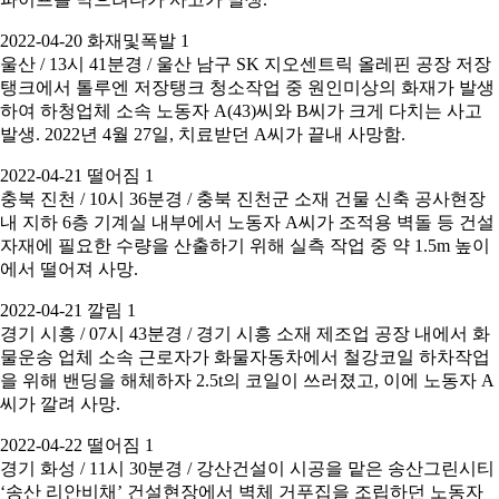
2022-04-20 화재및폭발 1
울산 / 13시 41분경 / 울산 남구 SK 지오센트릭 올레핀 공장 저장
탱크에서 톨루엔 저장탱크 청소작업 중 원인미상의 화재가 발생
하여 하청업체 소속 노동자 A(43)씨와 B씨가 크게 다치는 사고
발생. 2022년 4월 27일, 치료받던 A씨가 끝내 사망함.
2022-04-21 떨어짐 1
충북 진천 / 10시 36분경 / 충북 진천군 소재 건물 신축 공사현장
내 지하 6층 기계실 내부에서 노동자 A씨가 조적용 벽돌 등 건설
자재에 필요한 수량을 산출하기 위해 실측 작업 중 약 1.5m 높이
에서 떨어져 사망.
2022-04-21 깔림 1
경기 시흥 / 07시 43분경 / 경기 시흥 소재 제조업 공장 내에서 화
물운송 업체 소속 근로자가 화물자동차에서 철강코일 하차작업
을 위해 밴딩을 해체하자 2.5t의 코일이 쓰러졌고, 이에 노동자 A
씨가 깔려 사망.
2022-04-22 떨어짐 1
경기 화성 / 11시 30분경 / 강산건설이 시공을 맡은 송산그린시티
‘송산 리안비채’ 건설현장에서 벽체 거푸집을 조립하던 노동자