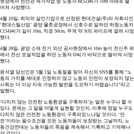
현장에서 전선관 제거작업 중 노동자 B(52)씨가 10m 아래로 떨
어져 사망했다.
4월 20일, 최악의 살인기업으로 선정된 현대건설(주)의 자회사인
‘현대스틸산업’ 광양 율촌공장에서 신호수로 일하던 하청노동자
C(54)씨가 길이 10m, 직경 50cm, 무게 약 3t의 파이프에 깔려 사망
했다.
4월 28일, 광양 소재 전기 외선 공사현장에서 10m 높이 전신주 위
에서 전선 포설작업을 하던 노동자 D씨가 바닥으로 떨어져 사망
했다.
윤석열 당선인은 5월 1일 노동절을 맞아 자신의 SNS를 통해 “노
동의 가치를 제대로 인정하지 않고 노동의 안전이 보장되지 않는
사회는 더 이상 지속 가능한 발전을 도모하기 어렵습니다”라고
말했다.
‘다치치 않는 안전한 노동환경을 구축하자’는 말은 누구나 할 수
있다. 문제는 그 말을 어떻게 실현할 것인지, 이후에 정말 누구도
다치치 않은 안전한 노동환경이 구축되었느냐일 것이다. ‘안
전’이라는 필수조건을 모든 노동자들이 보장받는 그날까지, 노
동건강연대는 노동자들의 죽음을 계속해서 기록하고 기억해나
갈 것이다.