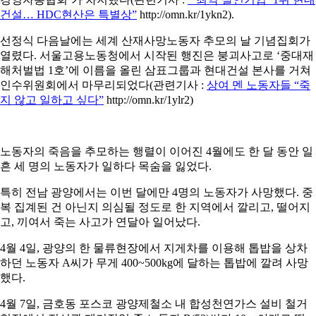
건설… HDC현산은 특별상”
http://omn.kr/1ykn2).
선정식 다음날에는 세계 산재사망노동자 추모의 날 기념집회가
열렸다. 서울고용노동청에서 시작된 행진은 붕괴사고로 ‘중대재
해처벌법 1호’에 이름을 올린 삼표그룹과 현대건설 본사를 거쳐
인수위원회에서 마무리되었다(관련기사 :
상여 멘 노동자들 “죽
지 않고 일하고 싶다”
http://omn.kr/1ylr2)
노동자의 죽음을 추모하는 행렬이 이어진 4월에도 한 달 동안 일
흔 세 명의 노동자가 일하다 목숨을 잃었다.
특히 전남 광양에서는 이번 달에만 4명의 노동자가 사망했다. 중
복 집계된 건 아닌지 의심될 정도로 한 지역에서 깔리고, 떨어지
고, 끼여서 죽는 사고가 연달아 일어났다.
4월 4일, 광양의 한 물류현장에서 지게차를 이용해 톱밥을 상차
하던 노동자 A씨가 무게 400~500kg에 달하는 톱밥에 깔려 사망
했다.
4월 7일, 금호동 포스코 광양제철소 내 합성천연가스 설비 철거