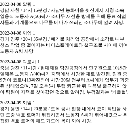
2022-04-08 깔림 1
경남 사천 / 14시 15분경 / 사남면 능화마을 뒷산에서 시청 소속
일용직 노동자 A(56)씨가 소나무 재선충 방제를 위해 동료 작업
자들과 기계톱으로 나무를 베다가 쓰러진 소나무에 깔려 사망.
2022-04-08 끼임 1
경기 양주 / 20시 35분경 / 폐기물 처리업 공장에서 소각로 내부
청소 작업 중 떨어지는 베이스플레이트와 철구조물 사이에 끼여
노동자 A씨 사망.
2022-04-08 과로사 1
충남 당진 / 11시경 / 현대제철 당진공장에서 연구원으로 10년간
일해온 노동자 A(40)씨가 자택에서 사망한 채로 발견됨. 팀원 중
9명이 코로나19확진되어 사망 20일 전부터 A씨에게 업무가 과중
된 상태였으며, 7일 오후5시 무렵 퇴근한 뒤 다음날 출근하지 않
아 팀원이 자택을 찾아갔던 것으로 알려짐. 부검결과는 ‘뇌출혈’.
2022-04-09 끼임 1
경기 용인 / 14시 20분경 / 토목 공사 현장 내에서 묘지 작업을 하
던 도중 백호 로더가 뒤집히면서 노동자 A씨가 뛰어내렸으나 뒤
집힌 백호 로더의 헤드 가드에 목이 끼여 사망.