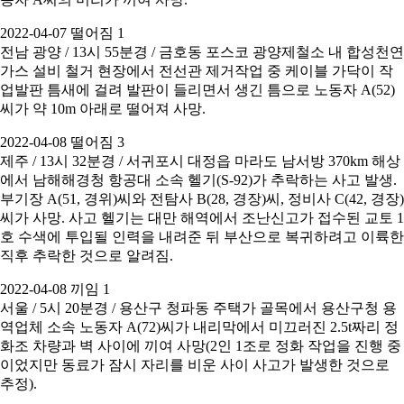
2022-04-07 떨어짐 1
전남 광양 / 13시 55분경 / 금호동 포스코 광양제철소 내 합성천연
가스 설비 철거 현장에서 전선관 제거작업 중 케이블 가닥이 작
업발판 틈새에 걸려 발판이 들리면서 생긴 틈으로 노동자 A(52)
씨가 약 10m 아래로 떨어져 사망.
2022-04-08 떨어짐 3
제주 / 13시 32분경 / 서귀포시 대정읍 마라도 남서방 370km 해상
에서 남해해경청 항공대 소속 헬기(S-92)가 추락하는 사고 발생.
부기장 A(51, 경위)씨와 전탐사 B(28, 경장)씨, 정비사 C(42, 경장)
씨가 사망. 사고 헬기는 대만 해역에서 조난신고가 접수된 교토 1
호 수색에 투입될 인력을 내려준 뒤 부산으로 복귀하려고 이륙한
직후 추락한 것으로 알려짐.
2022-04-08 끼임 1
서울 / 5시 20분경 / 용산구 청파동 주택가 골목에서 용산구청 용
역업체 소속 노동자 A(72)씨가 내리막에서 미끄러진 2.5t짜리 정
화조 차량과 벽 사이에 끼여 사망(2인 1조로 정화 작업을 진행 중
이었지만 동료가 잠시 자리를 비운 사이 사고가 발생한 것으로
추정).