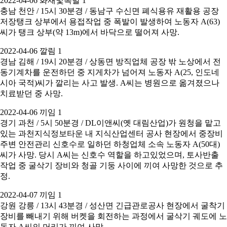
2022-04-06 화재및폭발 1
충남 천안 / 15시 30분경 / 동남구 수신면 폐식용유 재활용 공장
저장탱크 상부에서 용접작업 중 폭발이 발생하여 노동자 A(63)
씨가 탱크 상부(약 13m)에서 바닥으로 떨어져 사망.
2022-04-06 깔림 1
경남 김해 / 19시 20분경 / 상동면 방직업체 공장 밖 노상에서 전
동기계차를 운전하던 중 지게차가 넘어져 노동자 A(25, 인도네
시아 국적)씨가 깔리는 사고 발생. A씨는 병원으로 옮겨졌으나
치료받던 중 사망.
2022-04-06 끼임 1
경기 과천 / 5시 50분경 / DL이앤씨(옛 대림산업)가 원청을 맡고
있는 과천지식정보타운 내 지식산업센터 공사 현장에서 중장비
주변 안전관리 신호수로 일하던 하청업체 소속 노동자 A(50대)
씨가 사망. 당시 A씨는 신호수 역할을 하고있었으며, 토사반출
작업 중 굴삭기 장비와 청골 기둥 사이에 끼여 사망한 것으로 추
정.
2022-04-07 끼임 1
강원 강릉 / 13시 43분경 / 성산면 긴급관로공사 현장에서 굴착기
장비를 빼내기 위해 버켓을 회전하는 과정에서 굴삭기 궤도에 노
동자 A씨의 머리가 끼여 사망.