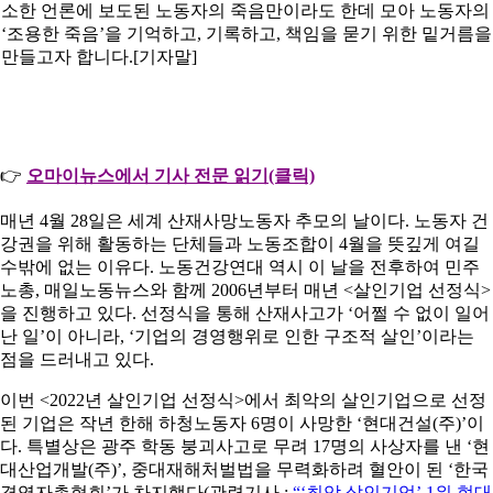
소한 언론에 보도된 노동자의 죽음만이라도 한데 모아 노동자의
‘조용한 죽음’을 기억하고, 기록하고, 책임을 묻기 위한 밑거름을
만들고자 합니다.[기자말]
👉
오마이뉴스에서 기사 전문 읽기(클릭)
매년 4월 28일은 세계 산재사망노동자 추모의 날이다. 노동자 건
강권을 위해 활동하는 단체들과 노동조합이 4월을 뜻깊게 여길
수밖에 없는 이유다. 노동건강연대 역시 이 날을 전후하여 민주
노총, 매일노동뉴스와 함께 2006년부터 매년 <살인기업 선정식>
을 진행하고 있다. 선정식을 통해 산재사고가 ‘어쩔 수 없이 일어
난 일’이 아니라, ‘기업의 경영행위로 인한 구조적 살인’이라는
점을 드러내고 있다.
이번 <2022년 살인기업 선정식>에서 최악의 살인기업으로 선정
된 기업은 작년 한해 하청노동자 6명이 사망한 ‘현대건설(주)’이
다. 특별상은 광주 학동 붕괴사고로 무려 17명의 사상자를 낸 ‘현
대산업개발(주)’, 중대재해처벌법을 무력화하려 혈안이 된 ‘한국
경영자총협회’가 차지했다(관련기사 :
“‘최악 살인기업’ 1위 현대