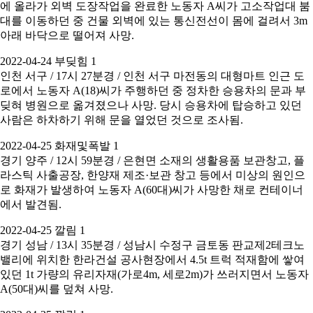
에 올라가 외벽 도장작업을 완료한 노동자 A씨가 고소작업대 붐
대를 이동하던 중 건물 외벽에 있는 통신전선이 몸에 걸려서 3m
아래 바닥으로 떨어져 사망.
2022-04-24 부딪힘 1
인천 서구 / 17시 27분경 / 인천 서구 마전동의 대형마트 인근 도
로에서 노동자 A(18)씨가 주행하던 중 정차한 승용차의 문과 부
딪혀 병원으로 옮겨졌으나 사망. 당시 승용차에 탑승하고 있던
사람은 하차하기 위해 문을 열었던 것으로 조사됨.
2022-04-25 화재및폭발 1
경기 양주 / 12시 59분경 / 은현면 소재의 생활용품 보관창고, 플
라스틱 사출공장, 한양재 제조·보관 창고 등에서 미상의 원인으
로 화재가 발생하여 노동자 A(60대)씨가 사망한 채로 컨테이너
에서 발견됨.
2022-04-25 깔림 1
경기 성남 / 13시 35분경 / 성남시 수정구 금토동 판교제2테크노
밸리에 위치한 한라건설 공사현장에서 4.5t 트럭 적재함에 쌓여
있던 1t 가량의 유리자재(가로4m, 세로2m)가 쓰러지면서 노동자
A(50대)씨를 덮쳐 사망.