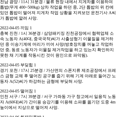
전남 광양 / 11시 31분경 / 물류 현장 내에서 지게차를 이용하여
톱밥(무게 400~500kg) 상차 작업을 하던 중, 2단 톱밥의 위 칸에
있던 톱밥이 떨어져 지게차 작업 상황을 지켜보던 운전기사 A씨
가 톱밥에 깔려 사망.
2022-04-05 끼임 1
충북 진천 / 1시 36분경 / 삼양패키징 진천공장에서 협력업체 소
속 노동자 A(40대, 중국국적)씨가 사출성형기 이물질을 제거하
던 중 이송기계에 머리가 끼여 사망(방호장치를 꺼놓고 작업하
던 중, 동료 노동자가 이물질 제거작업을 하고 있는지 확인하지
못한 채 기계를 작동시킨 것이 원인으로 파악됨).
2022-04-05 부딪힘 1
경기 포천 / 17시 25분경 / 가산면의 스폰지류 제조공장에서 프레
스 금형 교체 후 떨어진 공구를 줍기 위해 기계 아래로 들어간 노
동자 A(52)씨가 하강하는 금형에 부딪혀 사망.
2022-04-05 떨어짐 1
인천 서구 / 7시 39분경 / 서구 가좌동 가구 창고에서 일용직 노동
자 A(60대)씨가 간이용 승강기를 이용해 소파를 옮기던 도중 4m
높이에서 지상으로 떨어져 사망.