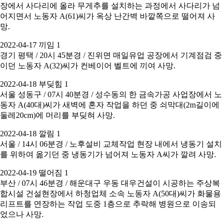
장에서 사다리에 올라 무게추를 설치하는 과정에서 사다리가 넘
어지면서 노동자 A(61)씨가 옥상 난간벽 바깥쪽으로 떨어져 사
망.
2022-04-17 끼임 1
경기 평택 / 20시 45분경 / 진위면 매일유업 공장에서 기계점검 중
이던 노동자 A(32)씨가 컨베이어 벨트에 끼여 사망.
2022-04-18 부딪힘 1
서울 성동구 / 07시 40분경 / 성수동의 한 금속가공 사업장에서 노
동자 A(40대)씨가 새벽에 혼자 작업을 하던 중 쇠막대(2m길이에
둘레20cm)에 머리를 부딪혀 사망.
2022-04-18 깔림 1
서울 / 14시 06분경 / 노후설비 교체작업 현장 내에서 냉동기 설치
를 위하여 옮기던 중 냉동기가 넘어져 노동자 A씨가 깔려 사망.
2022-04-19 떨어짐 1
부산 / 07시 46분경 / 해운대구 우동 대우건설이 시공하는 주상복
합시설 건설현장에서 하청업체 소속 노동자 A(50대)씨가 화물용
리프트를 연장하는 작업 도중 1층으로 추락해 병원으로 이송되
었으나 사망.