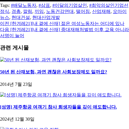
Tags:
#배달노동자
,
#삼표
,
#이달의기업살인
,
#최악의살인기업선
정식
,
경총
,
깔림
,
끼임
,
노동건강연대
,
떨어짐
,
산업재해
,
오마이
뉴스
,
현대건설
,
현대산업개발
이전
[한겨레21][내 곁에 산재] 젊은 여성노동자는 어디에 있나
다음
[한겨레21][내 곁에 산재] 중대재해처벌법 이후 교육 아니라
서명이 늘어
관련 게시물
50년 된 산재보험, 과연 괜찮은 사회보장제도 일까요?
2014년 7월 23일
[성명] 제주항공 여객기 참사 희생자들을 깊이 애도합니다.
2024년 12월 30일