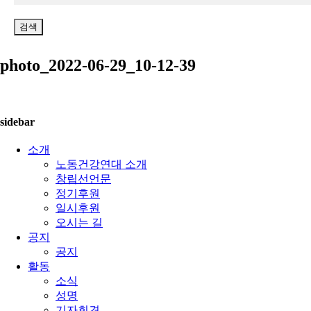
음
을
검
색:
photo_2022-06-29_10-12-39
sidebar
소개
노동건강연대 소개
창립선언문
정기후원
일시후원
오시는 길
공지
공지
활동
소식
성명
기자회견