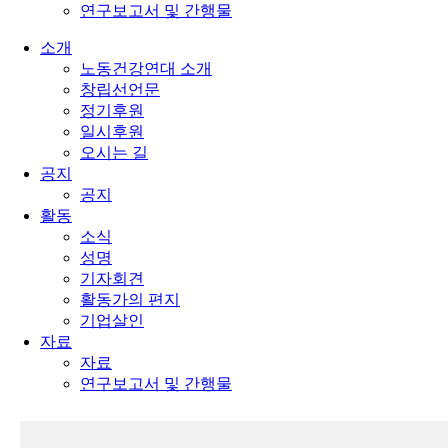
연구보고서 및 간행물
소개
노동건강연대 소개
창립선언문
정기후원
일시후원
오시는 길
공지
공지
활동
소식
성명
기자회견
활동가의 편지
기업살인
자료
자료
연구보고서 및 간행물
다