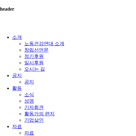
header
소개
노동건강연대 소개
창립선언문
정기후원
일시후원
오시는 길
공지
공지
활동
소식
성명
기자회견
활동가의 편지
기업살인
자료
자료