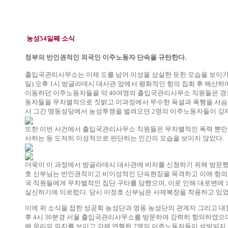
농성54일째 소식
정부의 반인권적인 외국인 이주노동자 단속을 규탄한다.
출입국관리사무소는 이제 도를 넘어 이성을 상실한 듯한 모습을 보이기 
일) 오후 1시 방글라데시 대사관 앞에서 평화적인 항의 집회 후 해산하
이동하던 이주노동자들을 약 40여명의 출입국관리사무소 직원들은 경
동자들을 무차별적으로 짓밝고 이과정에서 무수한 욕설과 폭행을 서슴치
서 그간 명동성당에서 농성투쟁을 벌려오던 2명의 이주노동자들이 강
또한 이번 사건에서 출입국관리사무소 직원들은 무차별적인 폭력 뿐
사하는 등 도저히 이성적으로 판단하는 인간의 모습을 보이지 않았다.
더욱이 이 과정에서 방글라데시 대사관에 비자를 신청하기 위해 방문했
호 신부님는 반인권적이고 비이성적인 단속현장을 목격하고 이에 항의 
국 직원들에게 무차별적인 집단 구타를 당했으며, 이로 인해 대로변에
실신하기에 이르렀다. 당시 이정호 신부님은 사제복장을 착용하고 있었
이에 위 소식을 접한 성공회 농성단과 명동 농성단의 관계자 그리고 대
후 4시 30분경 서울 출입국관리사무소를 방문하여 강력히 항의하였으
해 우리의 의지를 보이고 강제 연행된 2명의 이주노동자들이 석방되지