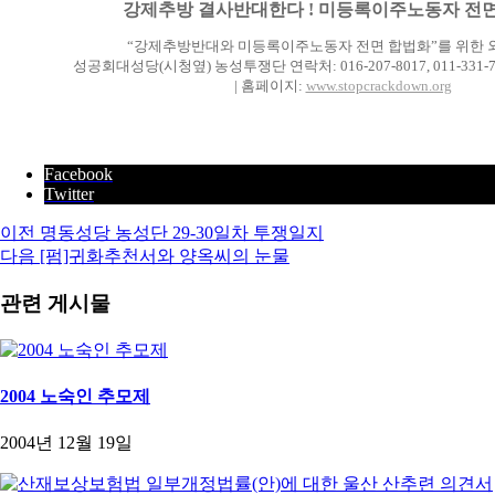
강제추방 결사반대한다 ! 미등록이주노동자 전면
“강제추방반대와 미등록이주노동자 전면 합법화”를 위한
성공회대성당(시청옆) 농성투쟁단 연락처: 016-207-8017, 011-331-7145
| 홈페이지:
www.stopcrackdown.org
Facebook
Twitter
이전
명동성당 농성단 29-30일차 투쟁일지
다음
[펌]귀화추천서와 양옥씨의 눈물
관련 게시물
2004 노숙인 추모제
2004년 12월 19일