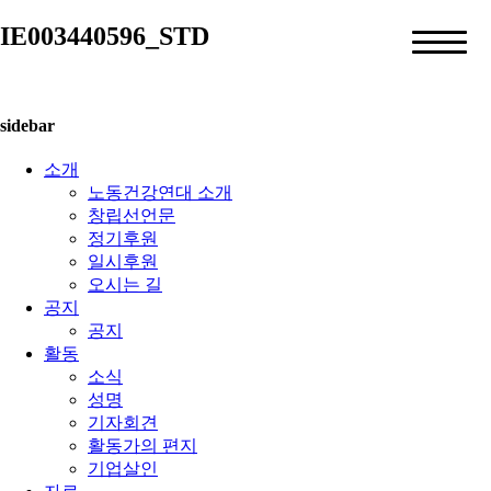
IE003440596_STD
sidebar
소개
노동건강연대 소개
창립선언문
정기후원
일시후원
오시는 길
공지
공지
활동
소식
성명
기자회견
활동가의 편지
기업살인