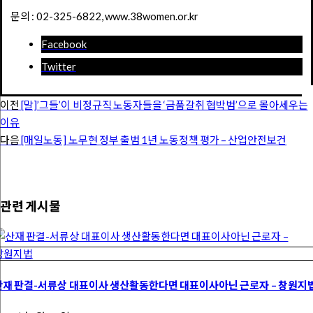
문의 : 02-325-6822, www.38women.or.kr
Facebook
Twitter
이전
[말]’그들’이 비정규직 노동자들을 ‘금품갈취 협박범’으로 몰아세우는
이유
다음
[매일노동] 노무현 정부 출범 1년 노동정책 평가 – 산업안전보건
관련 게시물
산재 판결-서류상 대표이사 생산활동한다면 대표이사아닌 근로자 – 창원지