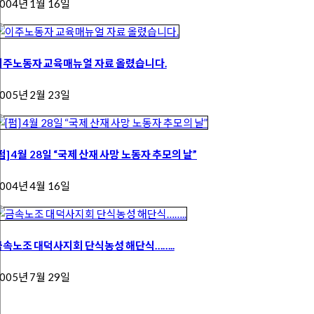
004년 1월 16일
이주노동자 교육매뉴얼 자료 올렸습니다.
005년 2월 23일
펌] 4월 28일 “국제 산재 사망 노동자 추모의 날”
004년 4월 16일
금속노조 대덕사지회 단식농성 해단식……..
005년 7월 29일