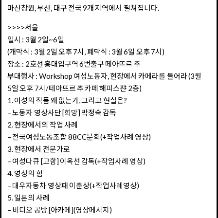
마산창원, 부산, 대구 전국 9개 지역에서 펼쳐집니다.
>>>>서울
일시 : 3월 2일~6일
(개막식 : 3월 2일 오후 7시, 폐막식 : 3월 6일 오후 7시)
장소 : 2호선 홍대입구역 6번출구 떼아뜨르 추
부대행사 : Workshop 여성노동자, 현장에서 카메라를 들어라 (3월
5일 오후 7시/떼아뜨르 추 카페 해피스챤 2층)
1. 여성의 작품 왜 없는가, 그리고 현실은?
– 노동자 영상사단 [희망] 박정숙 감독
2. 현장에서의 작업 사례
– 전국여성노동조합 88CC분회(+작업사례 영상)
3. 현장에서 전문가로
– 여성다큐 [고함] 이옥선 감독(+작업사례 영상)
4. 영상의 힘
– 대우자동차 영상패 이춘상(+작업사례영상)
5. 일본의 사례
– 비디오 공방 [아카메](영상메시지)