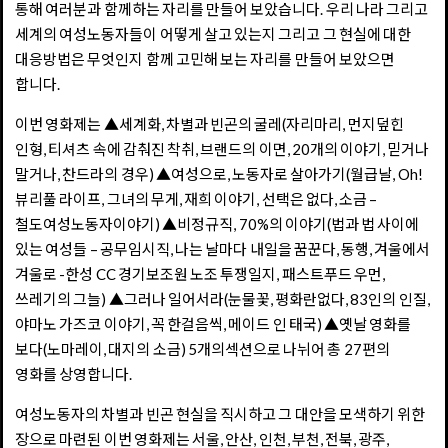
통해 여러분과 함께하는 자리를 만들어 보았습니다. 우리 나라 그리고
세계의 여성노동자들이 어떻게 살고 있는지 그리고 그 현실에 대한
대응방법은 무엇인지 함께 고민해 보는 자리를 만들어 보았으면
합니다.
이번 영화제는 ▲세계화, 차별과 빈곤의 굴레(자리마리, 먼지덮힌
인형, 티셔츠 속에 감춰진 착취, 브랜드의 이면, 20개의 이야기, 믿거나
말거나, 찬드라의 경우) ▲여성으로, 노동자로 살아가기(월급날, Oh!
뷰리풀 라이프, 그녀의 무게, 재희 이야기, 선택은 없다, 소금 –
철도여성노동자이야기) ▲비정규직, 70%의 이야기(법과 법 사이에
있는 여성들 – 공무임시직, 나는 날마다 내일을 꿈꾼다, 동행, 겨울에서
겨울로 -한성 CC 경기보조원 노조 투쟁일지, 패스트푸드 우먼,
쓰레기의 그늘) ▲그러나 일어서라(눈물꽃, 평화란없다, 83인의 인질,
야마노 가즈코 이야기, 꼭 한걸음씩, 메이드 인 태국) ▲옛날 영화를
보다(노마레이, 대지의 소금) 5개의섹션으로 나뉘어 총 27편의
영화를 상영합니다.
여성노동자의 차별과 빈곤 현실을 직시하고 그 대안을 모색하기 위한
장으로 마련된 이번 영화제는 서울, 안산, 인천, 부천, 전북, 광주,