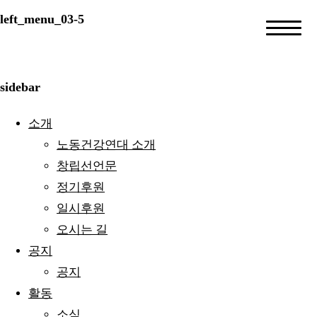
left_menu_03-5
sidebar
소개
노동건강연대 소개
창립선언문
정기후원
일시후원
오시는 길
공지
공지
활동
소식