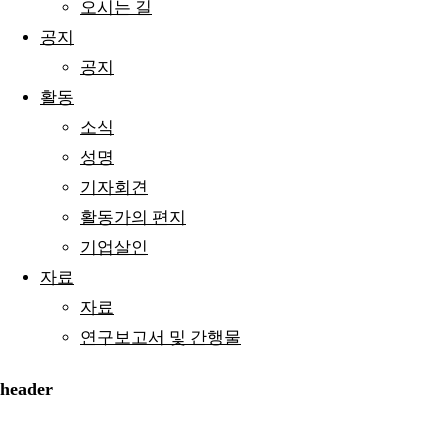
오시는 길
공지
공지
활동
소식
성명
기자회견
활동가의 편지
기업살인
자료
자료
연구보고서 및 간행물
header