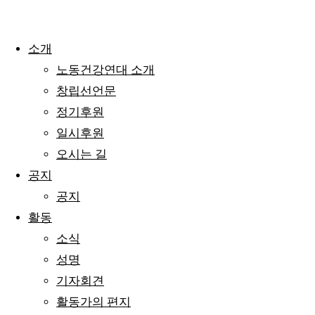
소개
노동건강연대 소개
창립선언문
정기후원
일시후원
오시는 길
공지
공지
활동
소식
성명
기자회견
활동가의 편지