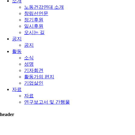
소개
노동건강연대 소개
창립선언문
정기후원
일시후원
오시는 길
공지
공지
활동
소식
성명
기자회견
활동가의 편지
기업살인
자료
자료
연구보고서 및 간행물
header