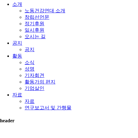
소개
노동건강연대 소개
창립선언문
정기후원
일시후원
오시는 길
공지
공지
활동
소식
성명
기자회견
활동가의 편지
기업살인
자료
자료
연구보고서 및 간행물
header