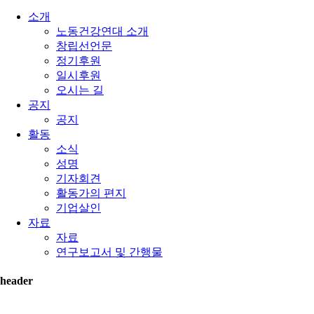
소개
노동건강연대 소개
창립선언문
정기후원
일시후원
오시는 길
공지
공지
활동
소식
성명
기자회견
활동가의 편지
기업살인
자료
자료
연구보고서 및 간행물
header