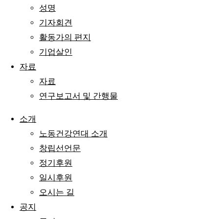
성명
기자회견
활동가의 편지
기업살인
자료
자료
연구보고서 및 간행물
소개
노동건강연대 소개
창립선언문
정기후원
일시후원
오시는 길
공지