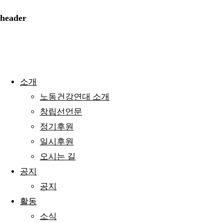
header
소개
노동건강연대 소개
창립선언문
정기후원
일시후원
오시는 길
공지
공지
활동
소식