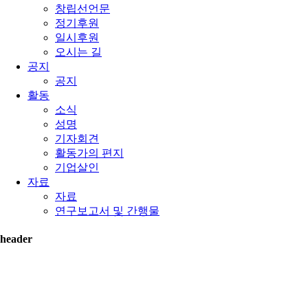
창립선언문
정기후원
일시후원
오시는 길
공지
공지
활동
소식
성명
기자회견
활동가의 편지
기업살인
자료
자료
연구보고서 및 간행물
header