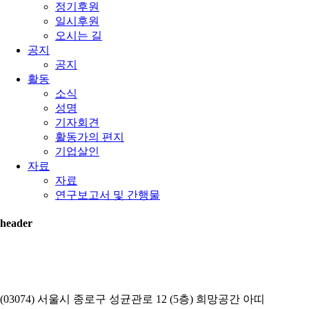
정기후원
일시후원
오시는 길
공지
공지
활동
소식
성명
기자회견
활동가의 편지
기업살인
자료
자료
연구보고서 및 간행물
header
(03074) 서울시 종로구 성균관로 12 (5층) 희망공간 아띠