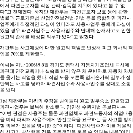
에서 파견근로자를 직접 관리·감독할 지위에 있다고 볼 수 없
다”고 전제했다. 하지만 재판부는 “파견근로자 보호 등에 관한
법률과 근로기준법·산업안전보건법·민법 등을 종합하면 파견사
업주에게 직접적인 과실이 없더라도 사용사업주 등에게 과실이
있을 경우 파견사업주는 사용사업주와 연대해 산재사고로 인한
원고의 손해를 배상할 의무가 있다”고 밝혔다.
재판부는 사고예방에 대한 원고의 책임도 인정해 피고 회사의 책
임을 70%로 제한했다.
이씨는 지난 2006년 8월 경기도 평택시 자동차개조업체 ㄷ사에
파견돼 안전교육이나 실습을 받지 않은 채 운반차로 자동차 차체
를 옮기는 작업을 했다. 작업 도중 오른쪽 엄지손가락 일부가 절
단되는 사고를 당하자 파견사업주와 사용사업주를 상대로 소송
을 냈다.
1심 재판부는 이씨의 주장을 받아들여 원고 일부승소 판결했고,
파견사업주는 불복해 항소했다. 임민성 수원지법 공보판사는
“이번 판결은 사용주는 물론 파견업체도 파견노동자의 작업내용
을 미리 파악해 사용주에게 안전교육을 요구하는 등 사고를 방지
할 의무가 있음을 명시한 것”이라며 “파견사업주가 이를 게을리
해 사고가 발생했을 경우 공동책임을 물을 수 있다는 내용”이라