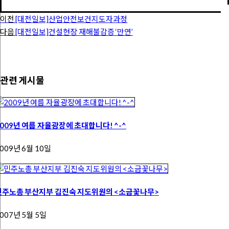
이전
[대전일보]산업안전보건지도자과정
다음
[대전일보]건설현장 재해불감증 ‘만연’
관련 게시물
2009년 여름 자율광장에 초대합니다! ^-^
009년 6월 10일
민주노총 부산지부 김진숙 지도위원의 <소금꽃나무>
007년 5월 5일