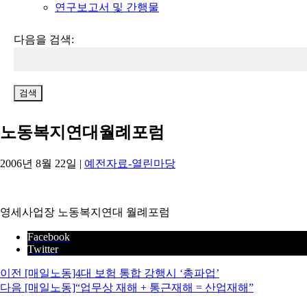
연구보고서 및 간행물
다음을 검색:
노동복지연대월례포럼
2006년 8월 22일
|
예전자료-열린마당
영세사업장 노동복지연대 월례포럼
Facebook
Twitter
이전
[매일노동]4대 보험 통합 강행시 ‘총파업’
다음
[매일노동]“업무상 재해 + 통근재해 = 산업재해”