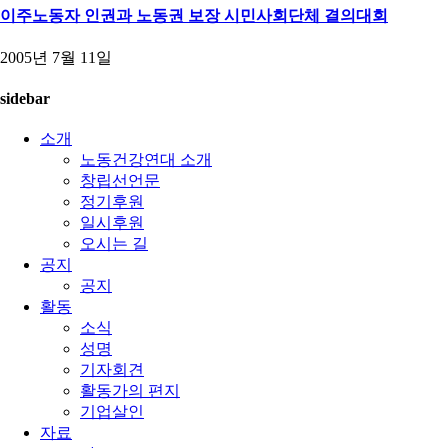
이주노동자 인권과 노동권 보장 시민사회단체 결의대회
2005년 7월 11일
sidebar
소개
노동건강연대 소개
창립선언문
정기후원
일시후원
오시는 길
공지
공지
활동
소식
성명
기자회견
활동가의 편지
기업살인
자료