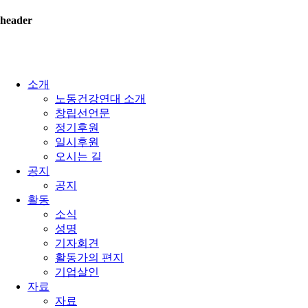
header
소개
노동건강연대 소개
창립선언문
정기후원
일시후원
오시는 길
공지
공지
활동
소식
성명
기자회견
활동가의 편지
기업살인
자료
자료