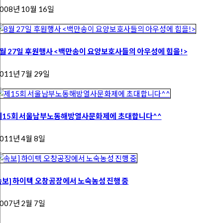
008년 10월 16일
8월 27일 후원행사 <백만송이 요양보호사들의 아우성에 힘을!>
011년 7월 29일
제15회 서울남부노동해방열사문화제에 초대합니다^^
011년 4월 8일
속보] 하이텍 오창공장에서 노숙농성 진행 중
007년 2월 7일