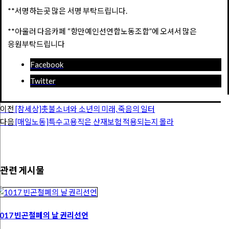
**서명하는곳
많은 서명 부탁드립니다.
**아울러 다음카페 “항만예인선연합노동조합”에 오셔서 많은
응원부탁드립니다
Facebook
Twitter
이전
[참세상]촛불소녀와 소년의 미래, 죽음의 일터
다음
[매일노동]특수고용직은 산재보험 적용되는지 몰라
관련 게시물
1017 빈곤철폐의 날 권리선언