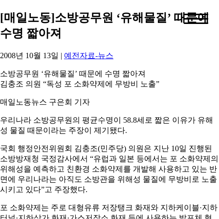
[매일노동]소방공무원 ‘유해물질’ 때문에
수명 짧아져
2008년 10월 13일
|
예전자료-뉴스
소방공무원 ‘유해물질’ 때문에 수명 짧아져
김충조 의원 “독성 포 소화약제에 무방비 노출”
매일노동뉴스 구은회 기자
우리나라 소방공무원의 평균수명이 58.8세로 짧은 이유가 유해
성 물질 때문이라는 주장이 제기됐다.
국회 행정안전위원회 김충조(민주당) 의원은 지난 10일 진행된
소방방재청 국정감사에서 “유럽과 일본 등에서는 포 소화약제의
위해성을 예측하고 친환경 소화약제를 개발해 사용하고 있는 반
면에 우리나라는 아직도 소방관을 위해성 물질에 무방비로 노출
시키고 있다”고 주장했다.
포 소화약제는 주로 대형유류 저장탱크 화재와 지하케이블·지하
터널·지하상가 화재·가스저장소 화재 등에 사용하는 발포체 형