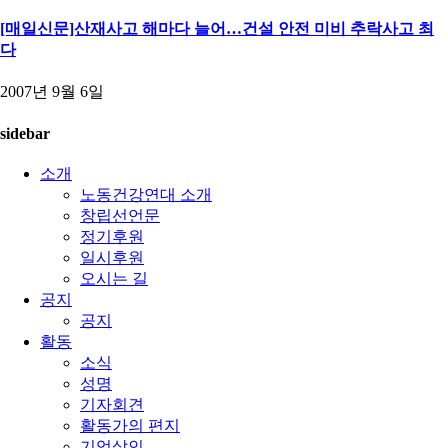
[매일신문]산재사고 해마다 늘어…건설 안전 미비 추락사고 최
다
2007년 9월 6일
sidebar
소개
노동건강연대 소개
창립선언문
정기후원
일시후원
오시는 길
공지
공지
활동
소식
성명
기자회견
활동가의 편지
기업살인