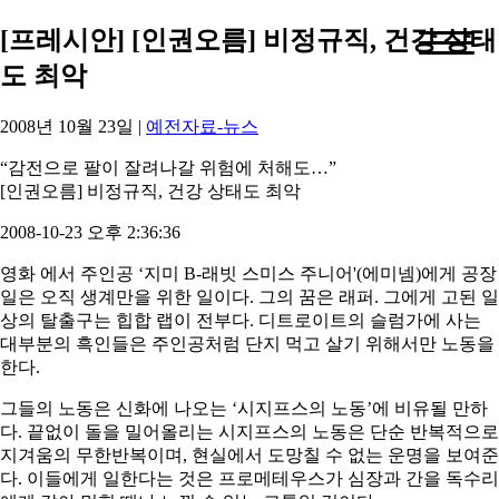
[프레시안] [인권오름] 비정규직, 건강 상태
도 최악
2008년 10월 23일
|
예전자료-뉴스
“감전으로 팔이 잘려나갈 위험에 처해도…”
[인권오름] 비정규직, 건강 상태도 최악
2008-10-23 오후 2:36:36
영화 에서 주인공 ‘지미 B-래빗 스미스 주니어'(에미넴)에게 공장
일은 오직 생계만을 위한 일이다. 그의 꿈은 래퍼. 그에게 고된 일
상의 탈출구는 힙합 랩이 전부다. 디트로이트의 슬럼가에 사는
대부분의 흑인들은 주인공처럼 단지 먹고 살기 위해서만 노동을
한다.
그들의 노동은 신화에 나오는 ‘시지프스의 노동’에 비유될 만하
다. 끝없이 돌을 밀어올리는 시지프스의 노동은 단순 반복적으로
지겨움의 무한반복이며, 현실에서 도망칠 수 없는 운명을 보여준
다. 이들에게 일한다는 것은 프로메테우스가 심장과 간을 독수리