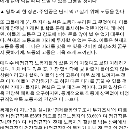
에게 갉아 먹힐 때나 느낄 수 있는 고통일 것이다.
▲ 영화 의 한 장면. 주인공은 단지 먹고 살기 위해 노동을 한다.
또 그들에게 꿈, 즉 자아실현은 노동과 분리된 그 무엇이다. 이들
에게 장밋빛 미래란 힙합을 통해 출세하는 것뿐이었다. 왜냐하
면, 이들의 노동은 그 강도에 비해 돈을 많이 벌 수 없기 때문이
다. 현재의 노동으로 미래에 투자할 수 없는 구조. 이들은 현재의
노동을 통해 더 나은 미래를 맞을 수 있을 것이란 희망조차 꿈꾸
지 못하기에, 노동의 고통은 더욱 쓰게 느껴진다.
대다수 비정규직 노동자들의 삶은 거의 이렇다고 보면 이해하기
쉽다. 마치 바다 깊은 곳, 가장 밑바닥에 빛 한줄기 들어오지 않는
상황이라고나 할까. 이들의 삶의 고통이 더욱 쓰게 느껴지는 것
은 아마 이들이 건강하기라도 하면 다른 미래를 꿈꿀 수 있을 것
이란 기대가 들지만, 현실은 그 반대라는 점이다. 고된 일상은 더
욱 건장한 체력을 요구하지만, 통계적으로 직종에 상관없이 비정
규직일수록 노동자의 건강은 더 나쁘다.
통계청이 지난 3월 실시한 ‘경제활동인구조사 부가조사’에 따르
면 비정규직은 858만 명으로 임금노동자의 53.6%이며 정규직은
741만 명이다. 비정규직이 전체 노동자의 절반을 넘는 상황에서
비정규직의 건강권은 비정규직만의 문제가 아닌 전 국민의 건강