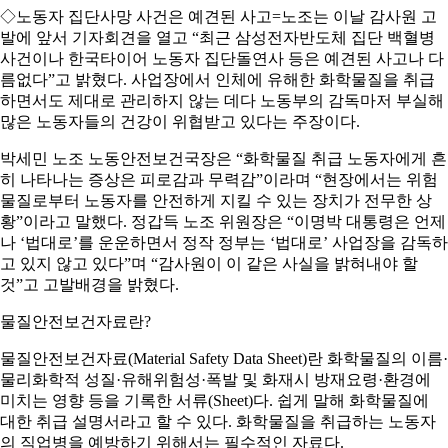
◇노동자 집단사망 사건은 예견된 사고=노조는 이날 감사원 고
발에 앞서 기자회견을 열고 “최근 삼성전자반도체 집단 백혈병
사건이나 한국타이어 노동자 집단돌연사 등은 예견된 사고나 다
름없다”고 밝혔다. 사업장에서 인체에 유해한 화학물질을 취급
하면서도 제대로 관리하지 않는 데다 노동부의 감독마저 부실해
많은 노동자들의 건강이 위협받고 있다는 주장이다.
박세민 노조 노동안전보건국장은 “화학물질 취급 노동자에게 흔
히 나타나는 증상은 피로감과 무력감”이라며 “현장에서는 위험
물질로부터 노동자를 안전하게 지킬 수 있는 장치가 전무한 상
황”이라고 말했다. 정갑득 노조 위원장은 “이명박 대통령은 언제
나 ‘법대로’를 운운하면서 정작 정부는 ‘법대로’ 사업장을 감독하
고 있지 않고 있다”며 “감사원이 이 같은 사실을 밝혀내야 할
것”고 고발배경을 밝혔다.
물질안전보건자료란?
물질안전보건자료(Material Safety Data Sheet)란 화학물질의 이름·
물리화학적 성질·유해위험성·폭발 및 화재시 방재요령·환경에
미치는 영향 등을 기록한 서류(Sheet)다. 쉽게 말해 화학물질에
대한 취급 설명서라고 할 수 있다. 화학물질을 취급하는 노동자
의 직업병을 예방하기 위해서는 필수적인 자료다.