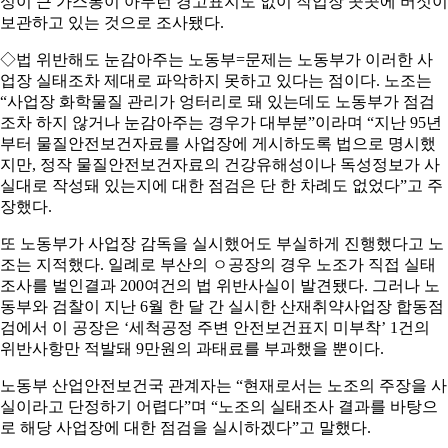
성이 큰 가스통이 아무런 경고표지도 없이 작업장 곳곳에 버젓이
보관하고 있는 것으로 조사됐다.
◇법 위반해도 눈감아주는 노동부=문제는 노동부가 이러한 사
업장 실태조차 제대로 파악하지 못하고 있다는 점이다. 노조는
“사업장 화학물질 관리가 엉터리로 돼 있는데도 노동부가 점검
조차 하지 않거나 눈감아주는 경우가 대부분”이라며 “지난 95년
부터 물질안전보건자료를 사업장에 게시하도록 법으로 명시했
지만, 정작 물질안전보건자료의 건강유해성이나 독성정보가 사
실대로 작성돼 있는지에 대한 점검은 단 한 차례도 없었다”고 주
장했다.
또 노동부가 사업장 감독을 실시했어도 부실하게 진행했다고 노
조는 지적했다. 일례로 부산의 ㅇ공장의 경우 노조가 직접 실태
조사를 벌인결과 200여건의 법 위반사실이 발견됐다. 그러나 노
동부와 검찰이 지난 6월 한 달 간 실시한 산재취약사업장 합동점
검에서 이 공장은 ‘세척공정 주변 안전보건표지 미부착’ 1건의
위반사항만 적발돼 9만원의 과태료를 부과했을 뿐이다.
노동부 산업안전보건국 관계자는 “현재로서는 노조의 주장을 사
실이라고 단정하기 어렵다”며 “노조의 실태조사 결과를 바탕으
로 해당 사업장에 대한 점검을 실시하겠다”고 말했다.