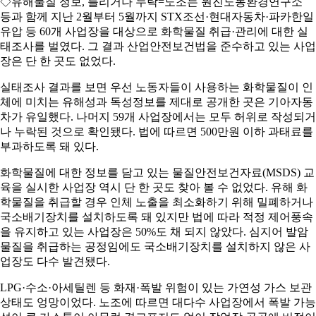
◇유해물질 정보, 틀리거나 누락=노조는 원진노동환경연구소
등과 함께 지난 2월부터 5월까지 STX조선·현대자동차·파카한일
유압 등 60개 사업장을 대상으로 화학물질 취급·관리에 대한 실
태조사를 벌였다. 그 결과 산업안전보건법을 준수하고 있는 사업
장은 단 한 곳도 없었다.
실태조사 결과를 보면 우선 노동자들이 사용하는 화학물질이 인
체에 미치는 유해성과 독성정보를 제대로 공개한 곳은 기아자동
차가 유일했다. 나머지 59개 사업장에서는 모두 허위로 작성되거
나 누락된 것으로 확인됐다. 법에 따르면 500만원 이하 과태료를
부과하도록 돼 있다.
화학물질에 대한 정보를 담고 있는 물질안전보건자료(MSDS) 교
육을 실시한 사업장 역시 단 한 곳도 찾아 볼 수 없었다. 유해 화
학물질을 취급할 경우 인체 노출을 최소화하기 위해 밀폐하거나
국소배기장치를 설치하도록 돼 있지만 법에 따라 적정 제어풍속
을 유지하고 있는 사업장은 50%도 채 되지 않았다. 심지어 발암
물질을 취급하는 공정임에도 국소배기장치를 설치하지 않은 사
업장도 다수 발견됐다.
LPG·수소·아세틸렌 등 화재·폭발 위험이 있는 가연성 가스 보관
상태도 엉망이었다. 노조에 따르면 대다수 사업장에서 폭발 가능