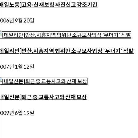
[매일노동]고용·산재보험 자진신고 강조기간
2006년 9월 20일
[데일리안]안산.시흥지역 법위반 소규모사업장 ´무더기´ 적발
2007년 1월 12일
[내일신문]퇴근 중 교통사고와 산재 보상
2009년 6월 19일