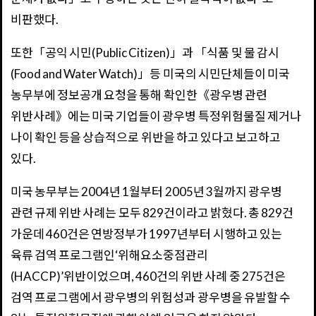
비판했다.
또한「공익 시민(Public Citizen)」과 「식품 및 물 감시
(Food and Water Watch)」등 미국의 시민단체들이 미국
농무부에 정보공개 요청을 통해 확인한《광우병 관련
위반사례》에는 미국 기업들이 광우병 특정위험물질 제거나
나이 확인 등을 상습적으로 위반을 하고 있다고 보고하고
있다.
미국 농무부는 2004년 1월부터 2005년 3월까지 광우병
관련 규제 위반 사례는 모두 829건이라고 밝혔다. 총 829건
가운데 460건은 연방정부가 1997년부터 시행하고 있는
육류 검역 프로그램인‘위해요소중점관리
(HACCP)’위반이었으며, 460건의 위반 사례 중 275건은
검역 프로그램에서 광우병의 위험성과 광우병을 유발할 수