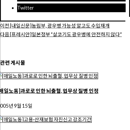
Twitter
이전
[내일신문]농림부, 광우병 가능성 알고도 수입재개
다음
[프레시안]일본정부 “살코기도 광우병에 안전하지 않다”
관련 게시물
[매일노동]과로로 인한 뇌출혈, 업무상 질병 인정
2005년 9월 15일