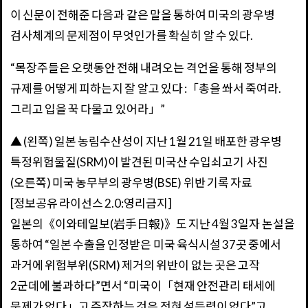
이 신문이 전해준 다음과 같은 말을 통하여 미국의 광우병
검사체계의 문제점이 무엇인가를 확실히 알 수 있다.
“목장주들은 오랫동안 전해 내려오는 격언을 통해 정부의
규제를 어떻게 피하는지 잘 알고 있다 :「총을 쏴서 죽여라.
그리고 입을 꾹 다물고 있어라」”
▲ (왼쪽) 일본 농림수산성이 지난 1월 21일 배포한 광우병
특정위험물질(SRM)이 발견된 미국산 수입쇠고기 사진
(오른쪽) 미국 농무부의 광우병(BSE) 위반 기록 자료
[정보공유 라이선스 2.0:영리금지]
일본의《이와테일보(岩手日報)》도 지난 4월 3일자 논설을
통하여 “일본 수출을 인정받은 미국 육식시설 37곳 중에서
과거에 위험부위(SRM) 제거의 위반이 없는 곳은 고작
2군데에 불과하다”면서 “미국이「현재 안전관리 태세에
문제가 없다」고 주장하는 것은 전혀 설득력이 없다”고