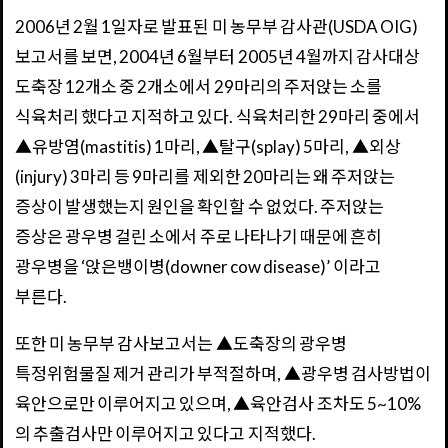
2006년 2월 1일자로 발표된 미 농무부 감사관(USDA OIG)
보고서를 보면, 2004년 6월부터 2005년 4월까지 감사대상
도축장 12개소 중 2개소에서 29마리의 주저앉는 소를
식육처리 했다고 지적하고 있다. 식육처리한 29마리 중에서
▲유방염(mastitis) 1마리, ▲탈구(splay) 5마리, ▲외상
(injury) 3마리 등 9마리를 제외한 20마리는 왜 주저앉는
증상이 발생했는지 원인을 확인할 수 없었다. 주저앉는
증상은 광우병 걸린 소에서 주로 나타나기 때문에 흔히
광우병을 ‘앉은뱅이병(downer cow disease)’ 이라고
부른다.
또한 미 농무부 감사보고서는 ▲도축장의 광우병
특정위험물질 제거 관리가 부적절하며, ▲광우병 검사방법이
육안으로만 이루어지고 있으며, ▲육안검사 조차도 5~10%
의 추출검사만 이루어지고 있다고 지적했다.