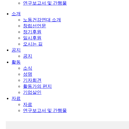
연구보고서 및 간행물
소개
노동건강연대 소개
창립선언문
정기후원
일시후원
오시는 길
공지
공지
활동
소식
성명
기자회견
활동가의 편지
기업살인
자료
자료
연구보고서 및 간행물
다