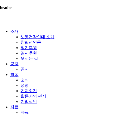
header
소개
노동건강연대 소개
창립선언문
정기후원
일시후원
오시는 길
공지
공지
활동
소식
성명
기자회견
활동가의 편지
기업살인
자료
자료