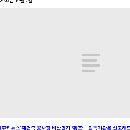
2003년 10월 7일
[쿠키뉴스]재건축 공사장 비산먼지 ‘횡포’…감독기관은 신고해도 