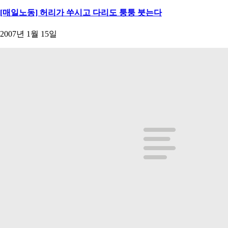
[매일노동] 허리가 쑤시고 다리도 퉁퉁 붓는다
2007년 1월 15일