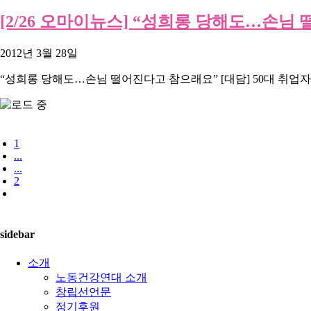
[2/26 오마이뉴스] “성희롱 당해도…손님
2012년 3월 28일
“성희롱 당해도…손님 떨어진다고 참으래요” [대담] 50대 취업자와
1
...
...
2
sidebar
소개
노동건강연대 소개
창립선언문
정기후원