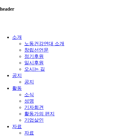
header
소개
노동건강연대 소개
창립선언문
정기후원
일시후원
오시는 길
공지
공지
활동
소식
성명
기자회견
활동가의 편지
기업살인
자료
자료