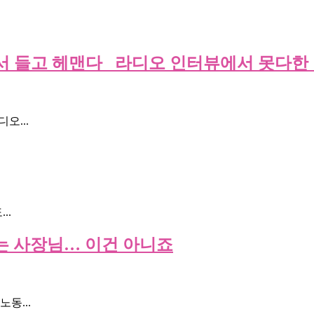
서 들고 헤맨다 _라디오 인터뷰에서 못다한
오...
..
라는 사장님… 이건 아니죠
동...